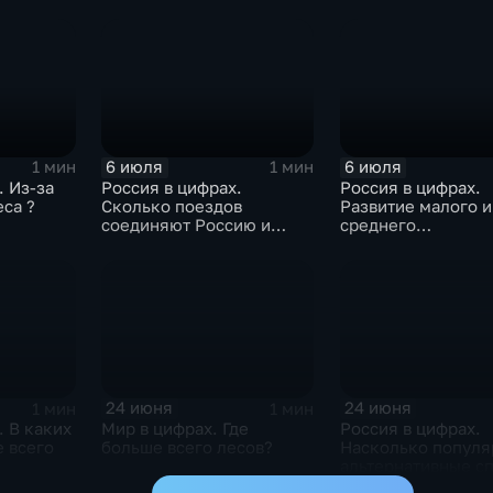
атмосферу?
6 июля
6 июля
1 мин
1 мин
. Из-за
Россия в цифрах.
Россия в цифрах.
еса ?
Сколько поездов
Развитие малого и
соединяют Россию и
среднего
Белоруссию ?
предпринимательс
24 июня
24 июня
1 мин
1 мин
. В каких
Мир в цифрах. Где
Россия в цифрах.
 всего
больше всего лесов?
Насколько попул
альтернативные с
оплаты?