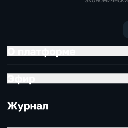
экономически
Технологии
О платформе
Эфир
Журнал