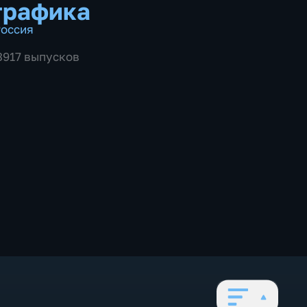
графика
оссия
 3917 выпусков