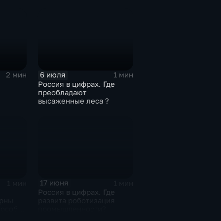
6 июля
2 мин
1 мин
Россия в цифрах. Где
преобладают
высаженные леса ?
тва
17 июня
1 мин
1 мин
Россия в цифрах. Где
ярны
развита роботизация
пособы
промышленности?