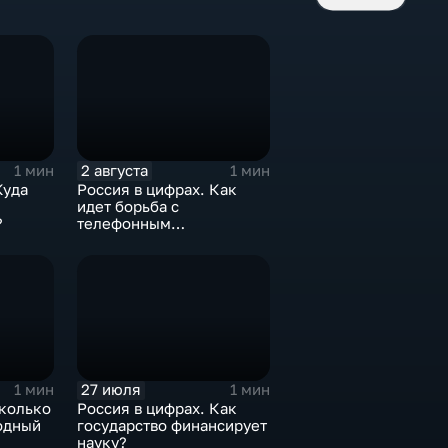
2 августа
1 мин
1 мин
Куда
Россия в цифрах. Как
идет борьба с
?
телефонным
мошенничеством?
27 июля
1 мин
1 мин
сколько
Россия в цифрах. Как
одный
государство финансирует
науку?