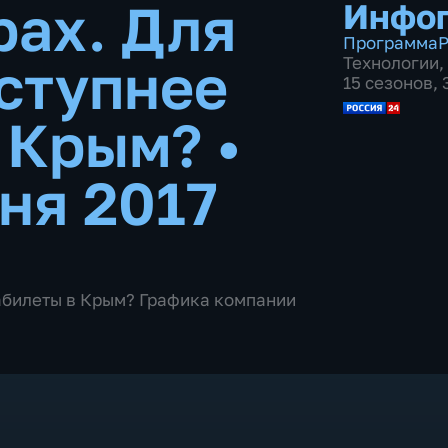
рах. Для
Инфо
Программа
Р
оступнее
Технологии
,
15 сезонов,
в Крым?
•
ня 2017
иабилеты в Крым? Графика компании