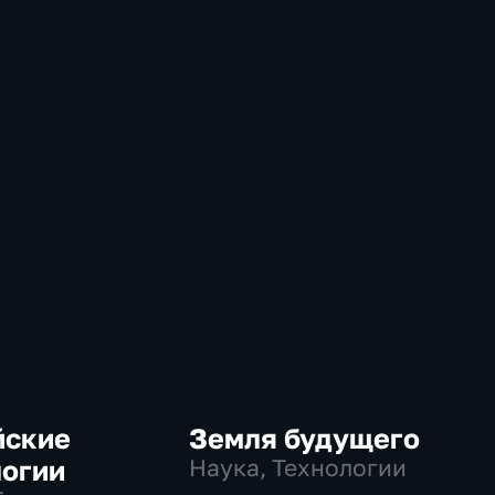
йские
Земля будущего
логии
Наука, Технологии