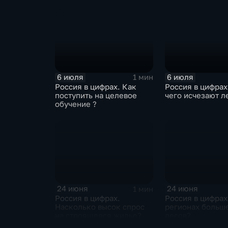
6 июля
6 июля
1 мин
Россия в цифрах. Как
Россия в цифрах
поступить на целевое
чего исчезают л
обучение ?
24 июня
24 июня
1 мин
Россия в цифрах.
Россия в цифрах
Насколько высок спрос
регионах больше
на строящееся жилье?
лесов?