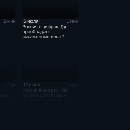
6 июля
2 мин
1 мин
Россия в цифрах. Где
преобладают
высаженные леса ?
тва
17 июня
1 мин
1 мин
Россия в цифрах. Где
ярны
развита роботизация
пособы
промышленности?