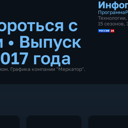
Инфо
Программа
Р
ороться с
Технологии
,
15 сезонов,
м
•
Выпуск
017 года
мом. Графика компании "Меркатор".