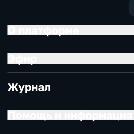
О платформе
Эфир
Журнал
Помощь и информация