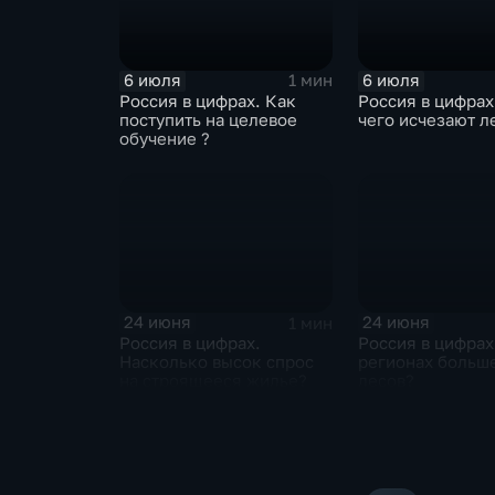
6 июля
6 июля
1 мин
Россия в цифрах. Как
Россия в цифрах
поступить на целевое
чего исчезают л
обучение ?
24 июня
24 июня
1 мин
Россия в цифрах.
Россия в цифрах
Насколько высок спрос
регионах больше
на строящееся жилье?
лесов?