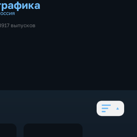
графика
оссия
 3917 выпусков