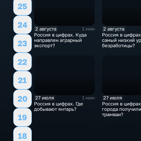
25
24
2 августа
2 августа
1 мин
Россия в цифрах. Куда
Россия в цифрах
направлен аграрный
самый низкий у
23
экспорт?
безработицы?
22
21
20
27 июля
27 июля
1 мин
Россия в цифрах. Где
Россия в цифрах
добывают янтарь?
города получил
трамваи?
19
18