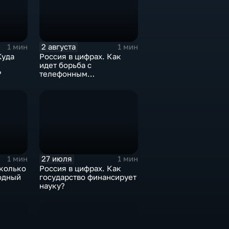
2 августа
1 мин
1 мин
Куда
Россия в цифрах. Как
идет борьба с
?
телефонным
мошенничеством?
27 июля
1 мин
1 мин
сколько
Россия в цифрах. Как
одный
государство финансирует
науку?