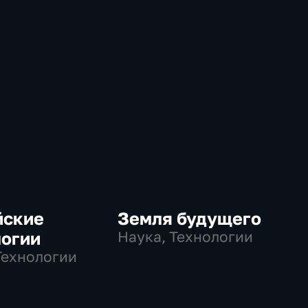
йские
Земля будущего
логии
Наука, Технологии
Технологии