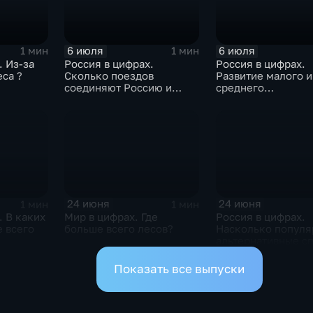
6 июля
6 июля
1 мин
1 мин
. Из-за
Россия в цифрах.
Россия в цифрах.
еса ?
Сколько поездов
Развитие малого и
соединяют Россию и
среднего
Белоруссию ?
предпринимательс
24 июня
24 июня
1 мин
1 мин
. В каких
Мир в цифрах. Где
Россия в цифрах.
 всего
больше всего лесов?
Насколько попул
альтернативные с
оплаты?
Показать все выпуски