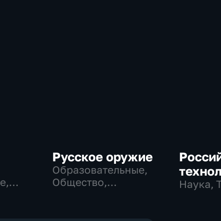
Русское оружие
Росси
Образовательные,
техно
е,
Общество,
Наука, 
технологии