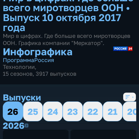
всего миротворцев ООН
•
Выпуск 10 октября 2017
года
Мир в цифрах. Где больше всего миротворцев
ООН. Графика компании "Меркатор".
Инфографика
Программа
Россия
Технологии
,
15 сезонов, 3917 выпусков
Выпуски
26
25
24
23
22
21
20
2026
2026