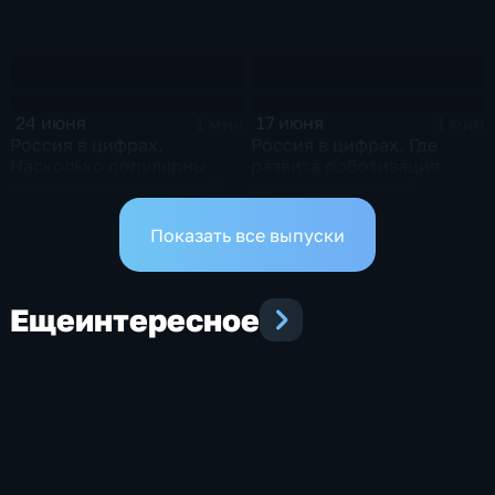
24 июня
17 июня
1 мин
1 мин
Россия в цифрах.
Россия в цифрах. Где
Насколько популярны
развита роботизация
альтернативные способы
промышленности?
оплаты?
Показать все выпуски
Еще
интересное