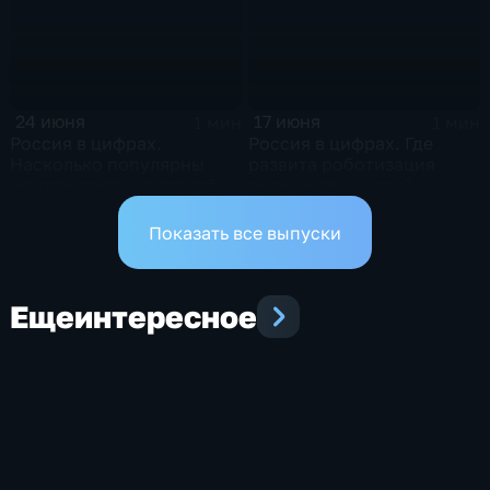
24 июня
17 июня
1 мин
1 мин
Россия в цифрах.
Россия в цифрах. Где
Насколько популярны
развита роботизация
альтернативные способы
промышленности?
оплаты?
Показать все выпуски
Еще
интересное