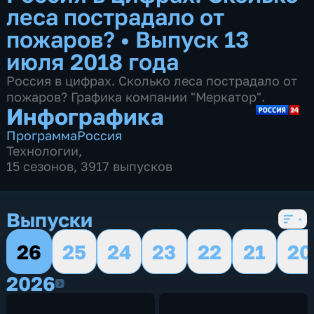
леса пострадало от
пожаров?
•
Выпуск 13
июля 2018 года
Россия в цифрах. Сколько леса пострадало от
пожаров? Графика компании "Меркатор".
Инфографика
Программа
Россия
Технологии
,
15 сезонов, 3917 выпусков
Выпуски
26
25
24
23
22
21
20
2026
2026