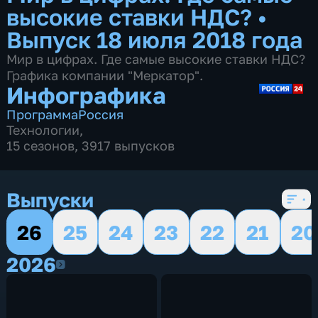
высокие ставки НДС?
•
Выпуск 18 июля 2018 года
Мир в цифрах. Где самые высокие ставки НДС?
Графика компании "Меркатор".
Инфографика
Программа
Россия
Технологии
,
15 сезонов, 3917 выпусков
Выпуски
26
25
24
23
22
21
20
2026
2026