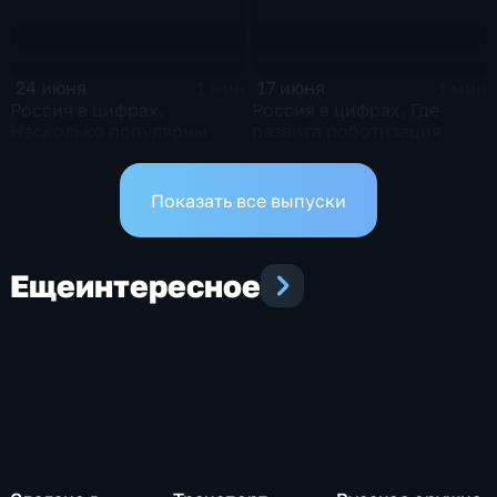
24 июня
17 июня
1 мин
1 мин
Россия в цифрах.
Россия в цифрах. Где
Насколько популярны
развита роботизация
альтернативные способы
промышленности?
оплаты?
Показать все выпуски
Еще
интересное