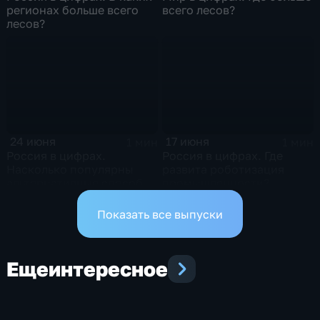
регионах больше всего
всего лесов?
лесов?
24 июня
17 июня
1 мин
1 мин
Россия в цифрах.
Россия в цифрах. Где
Насколько популярны
развита роботизация
альтернативные способы
промышленности?
оплаты?
Показать все выпуски
Еще
интересное