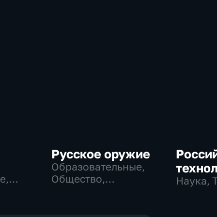
Русское оружие
Росси
Образовательные,
техно
е,
Общество,
Наука, 
технологии