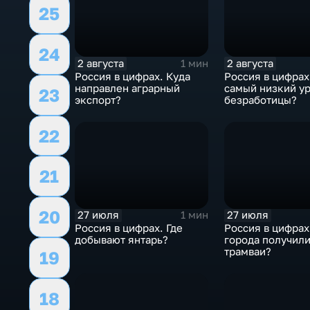
25
24
2 августа
2 августа
1 мин
Россия в цифрах. Куда
Россия в цифрах
направлен аграрный
самый низкий у
23
экспорт?
безработицы?
22
21
20
27 июля
27 июля
1 мин
Россия в цифрах. Где
Россия в цифрах
добывают янтарь?
города получил
трамваи?
19
18