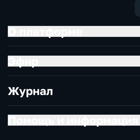
О платформе
Эфир
Журнал
Помощь и информация