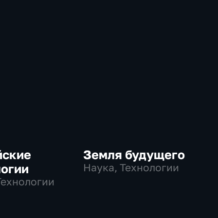
йские
Земля будущего
логии
Наука, Технологии
Технологии