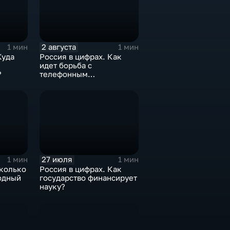
2 августа
1 мин
1 мин
Куда
Россия в цифрах. Как
идет борьба с
?
телефонным
мошенничеством?
27 июля
1 мин
1 мин
сколько
Россия в цифрах. Как
одный
государство финансирует
науку?