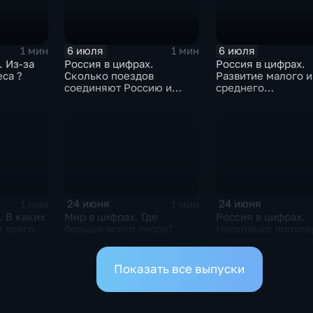
6 июля
6 июля
1 мин
1 мин
. Из-за
Россия в цифрах.
Россия в цифрах.
еса ?
Сколько поездов
Развитие малого и
соединяют Россию и
среднего
Белоруссию ?
предпринимательс
24 июня
24 июня
1 мин
1 мин
. В каких
Мир в цифрах. Где
Россия в цифрах.
 всего
больше всего лесов?
Насколько попул
альтернативные с
оплаты?
Показать все выпуски