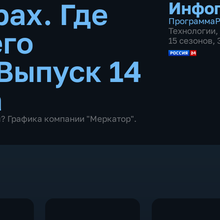
рах. Где
Инфо
Программа
Р
го
Технологии
,
15 сезонов,
Выпуск 14
а
я? Графика компании "Меркатор".