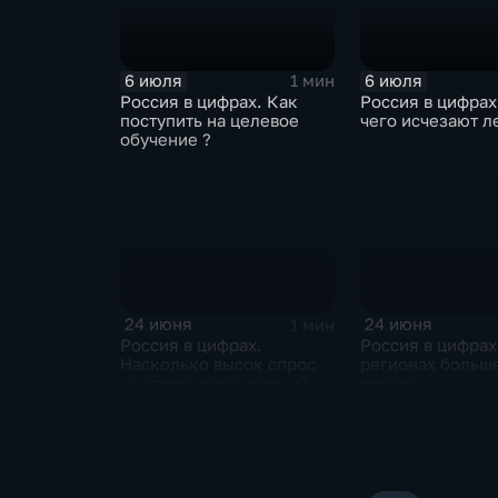
6 июля
6 июля
1 мин
Россия в цифрах. Как
Россия в цифрах
поступить на целевое
чего исчезают л
обучение ?
24 июня
24 июня
1 мин
Россия в цифрах.
Россия в цифрах
Насколько высок спрос
регионах больше
на строящееся жилье?
лесов?