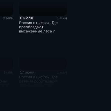
6 июля
2 мин
1 мин
Россия в цифрах. Где
преобладают
высаженные леса ?
тва
17 июня
1 мин
1 мин
Россия в цифрах. Где
ярны
развита роботизация
пособы
промышленности?