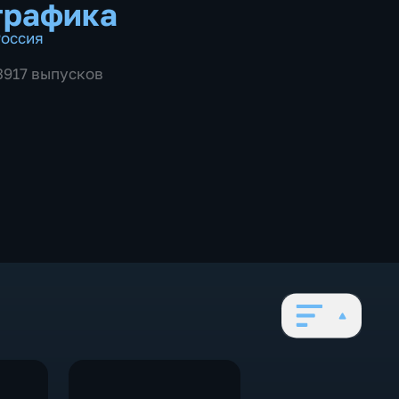
графика
оссия
 3917 выпусков