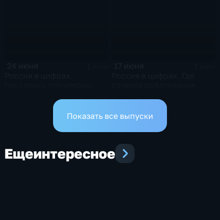
24 июня
17 июня
1 мин
1 мин
Россия в цифрах.
Россия в цифрах. Где
Насколько популярны
развита роботизация
альтернативные способы
промышленности?
оплаты?
Показать все выпуски
Еще
интересное