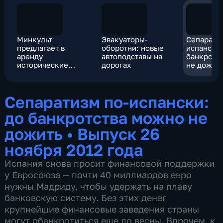
Минкульт
Эвакуаторы-
Сепарати
предлагает в
оборотни: новые
испански:
аренду
автоподставы на
банкротс
исторические
дорогах
не дожит
особняки по
символической
цене
Сепаратизм по-испански:
до банкротства можно не
дожить
•
Выпуск 26
ноября 2012 года
Испания снова просит финансовой поддержки
у Евросоюза — почти 40 миллиардов евро
нужны Мадриду, чтобы удержать на плаву
банковскую систему. Без этих денег
крупнейшие финансовые заведения страны
могут обанкротиться еще до весны. Впрочем, к