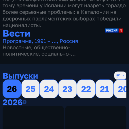
тому времени у Испании могут назреть гораздо
более серьезные проблемы: в Каталонии на
досрочных парламентских выборах победили
националисты.
Вести
Программа
,
1991 – …
,
Россия
Новостные
,
общественно-
политические
,
социально-
экономические
,
16 сезонов, 13151 выпуск
Выпуски
26
25
24
23
22
21
20
2026
2026