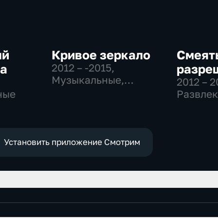
ый
Кривое зеркало
Смеят
ра
2012 – -2015
,
разре
Музыкальные,
2012 – 
Развлекательные
ные
Развлек
Установить приложение Смотрим