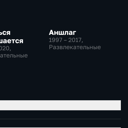
ься
Аншлаг
шается
1997 – 2017
,
Развлекательные
2020
,
ательные