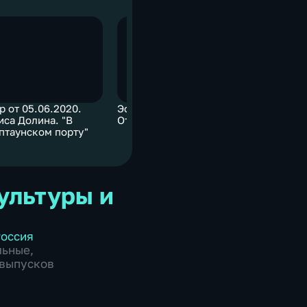
р от 05.06.2020.
Эфир от 05.06.2020.
Эфир от 0
иса Долина. "В
Отцы и дети
Про трех 
птаунском порту"
ультуры и
оссия
льные
,
2 выпусков