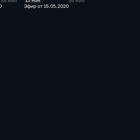
15 мая
88 мин
86 мин
0
Эфир от 15.05.2020