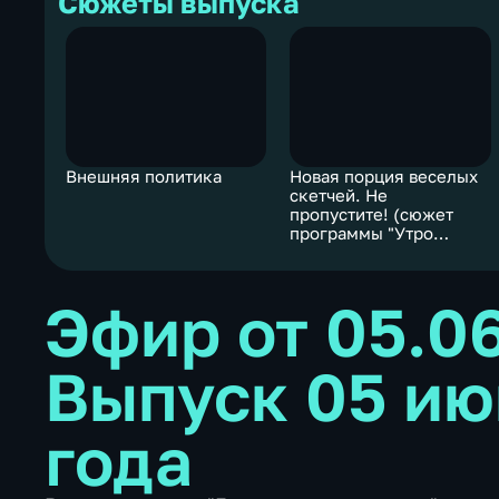
Сюжеты выпуска
Внешняя политика
Новая порция веселых
скетчей. Не
пропустите! (сюжет
программы "Утро
России")
Эфир от 05.0
Выпуск 05 ию
года