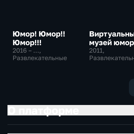
Юмор! Юмор!!
Виртуальн
Юмор!!!
музей юмо
2016 – …
,
2011
,
Развлекательные
Развлекатель
О платформе