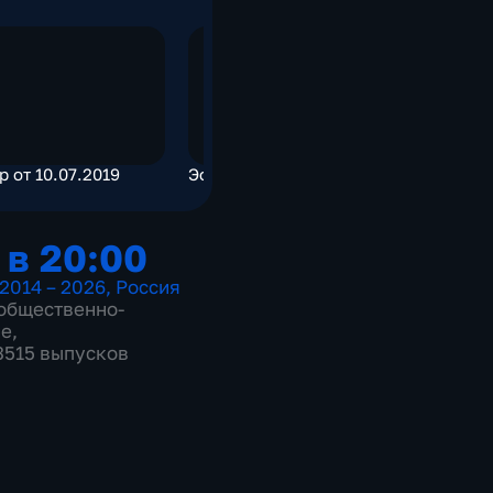
р от 10.07.2019
Эфир от 10.07.2019
Эфир от 1
 в 20:00
2014 – 2026
,
Россия
общественно-
ие
,
 3515 выпусков