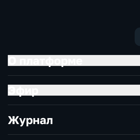
социально-
политические
экономические
О платформе
Эфир
Журнал