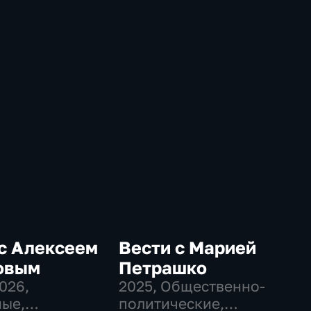
с Алексеем
Вести с Марией
овым
Петрашко
2026
,
2025
, Общественно-
ые,
политические,