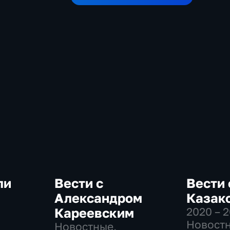
ли
Вести с
Вести 
Александром
Казак
Кареевским
2020 – 
-
Новостн
Новостные,