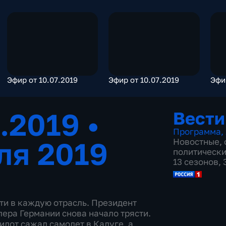
Эфир от 10.07.2019
Эфир от 10.07.2019
Эфи
7.2019
•
Вести
Программа
,
ля 2019
Новостные
,
политическ
13 сезонов,
ти в каждую отрасль. Президент
ера Германии снова начало трясти.
илот сажал самолет в Калуге, а