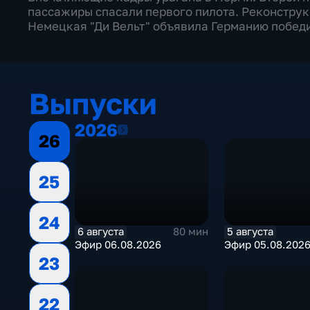
пассажиры спасали первого пилота. Реконстру
Немецкая "Ди Вельт" объявила Германию побед
Выпуски
2026
2026
26
25
24
6 августа
5 августа
80 мин
Эфир 06.08.2026
Эфир 05.08.202
23
22