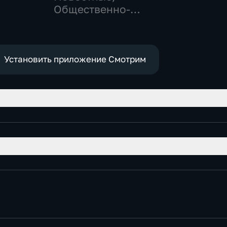
Общест
Общественно-
политич
политические
Установить приложение Смотрим