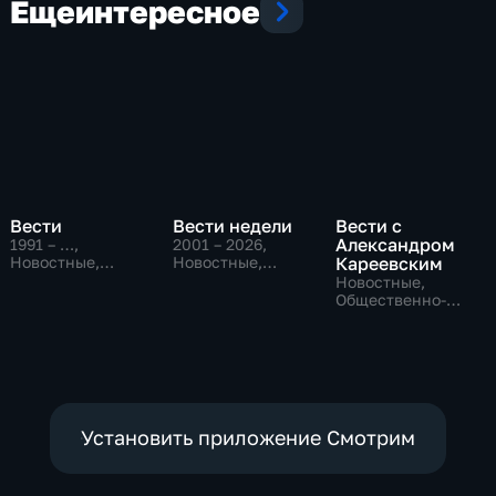
Еще
интересное
Вести
Вести недели
Вести с
Александром
1991 – …
,
2001 – 2026
,
Новостные,
Новостные,
Кареевским
Общественно-
Общественно-
Новостные,
политические,
политические
Общественно-
социально-
политические
экономические
Установить приложение Смотрим