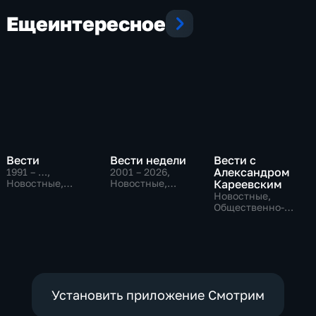
Еще
интересное
Вести
Вести недели
Вести с
Александром
1991 – …
,
2001 – 2026
,
Новостные,
Новостные,
Кареевским
Общественно-
Общественно-
Новостные,
политические,
политические
Общественно-
социально-
политические
экономические
Установить приложение Смотрим