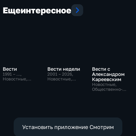
Еще
интересное
Вести
Вести недели
Вести с
Александром
1991 – …
,
2001 – 2026
,
Новостные,
Новостные,
Кареевским
Общественно-
Общественно-
Новостные,
политические,
политические
Общественно-
социально-
политические
экономические
Установить приложение Смотрим