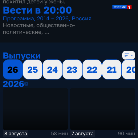
похитил детей у жены.
Вести в 20:00
Программа
,
2014 – 2026
,
Россия
Новостные
,
общественно-
политические
,
13 сезонов, 3517 выпусков
Выпуски
26
25
24
23
22
21
20
2026
2026
8 августа
7 августа
58 мин
90 мин