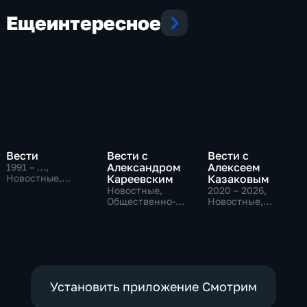
Еще
интересное
Вести
Вести с
Вести с
Александром
Алексеем
1991 – …
,
Новостные,
Кареевским
Казаковым
Общественно-
Новостные,
2020 – 2026
,
политические,
Общественно-
Новостные,
социально-
политические
Общественно-
экономические
политические
Установить приложение Смотрим