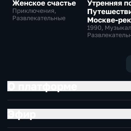
Женское счастье
Утренняя п
Приключения,
Путешестви
Развлекательные
Москве-ре
1990
, Музыка
Развлекательн
СССР
О платформе
Эфир