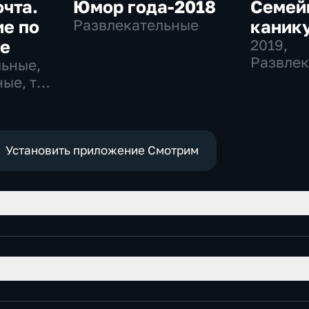
очта.
Юмор года-2018
Семей
е по
Развлекательные
каник
ке
2019
,
Развлек
льные,
ые, тВ
Установить приложение Смотрим