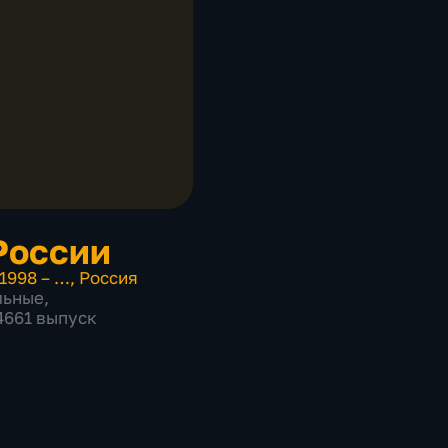
России
1998 – …
,
Россия
льные
,
 4661 выпуск