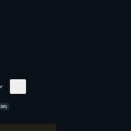
ог
:30)