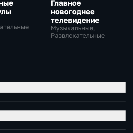
ные
Главное
улы
новогоднее
телевидение
ательные
Музыкальные,
Развлекательные