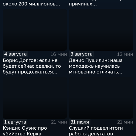
около 200 миллионов
причинах
квадратных метров
антироссийской
жилья.
риторики оппозиции
4 августа
3 августа
16 мин
12 мин
Борис Долгов: если не
Денис Пушилин: наша
будет сейчас сделки, то
молодежь научилась
будут продолжаться
мгновенно отличать
обмены ударами, однако,
правду от лжи
масштабного
наступления все-таки не
будет
1 августа
31 июля
21 мин
21 мин
Кэндис Оуэнс про
Слуцкий подвел итоги
убийство Керка
работы депутатов