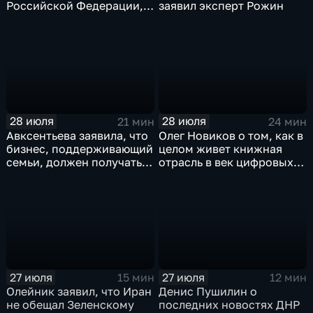
Российской Федерации,
заявил эксперт Рожин
лидера предвыборного
списка партии «Единая
Россия» С.В.Лаврова
генеральному директору
агентства ТАСС
А.О.Кондрашову
28 июля
28 июля
21 мин
24 мин
Авксентьева заявила, что
Олег Новиков о том, как в
бизнес, поддерживающий
целом живет книжная
семьи, должен получать
отрасль в век цифровых
преференции
технологий
27 июля
27 июля
15 мин
12 мин
Олейник заявил, что Иран
Денис Пушилин о
не обещал Зеленскому
последних новостях ДНР