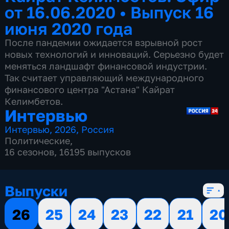
от 16.06.2020
•
Выпуск 16
июня 2020 года
После пандемии ожидается взрывной рост
новых технологий и инноваций. Серьезно будет
меняться ландшафт финансовой индустрии.
Так считает управляющий международного
финансового центра "Астана" Кайрат
Келимбетов.
Интервью
Интервью
,
2026
,
Россия
Политические
,
16 сезонов, 16195 выпусков
Выпуски
26
25
24
23
22
21
20