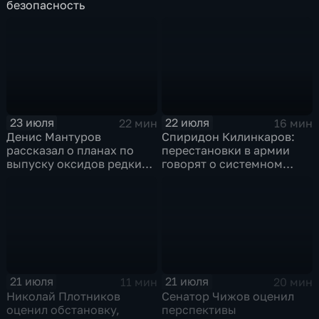
безопасность
23 июля
22 июля
22 мин
16 мин
Денис Мантуров
Спиридон Килинкаров:
рассказал о планах по
перестановки в армии
выпуску оксидов редких
говорят о системном
металлов на
политическом кризисе на
Соликамском магниевом
Украине
заводе к 2028 году
21 июля
21 июля
11 мин
20 мин
Николай Плотников
Сенатор Чижов оценил
оценил обстановку,
перспективы