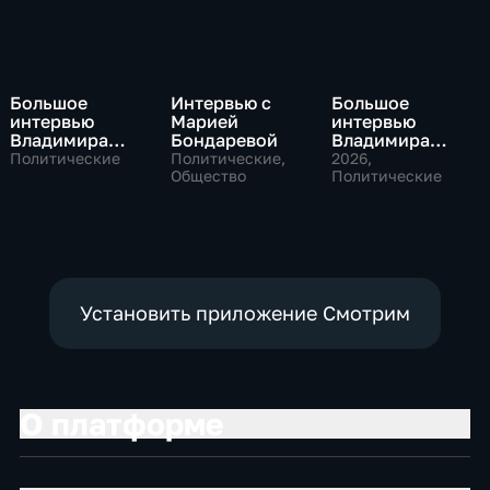
Большое
Интервью с
Большое
интервью
Марией
интервью
Владимира
Бондаревой
Владимира
Путина Сергею
Соловьева
Политические
Политические,
2026
,
Брилеву
Общество
Роджеру
Политические
Кеппелю
Установить приложение Смотрим
О платформе