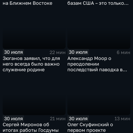
на Ближнем Востоке
базам США – это только
начало
30 июля
30 июля
22 мин
6 мин
Зюганов заявил, что для
Александр Моор о
него всегда было важно
преодолении
служение родине
последствий паводка в
Тюменской области
30 июля
30 июля
21 мин
13 мин
Сергей Миронов об
Олег Скуфинский о
итогах работы Госдумы
первом проекте