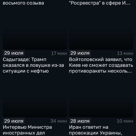
восьмого созыва
"Росреестра" в сфере ИИ
электронном помощнике
"Ева"
29 июля
29 июля
17 мин
13 мин
Садыгзаде: Трамп
Войтоловский заявил, что
оказался в ловушке из-за
Киев не сможет создавать
ситуации с нефтью
противоракеты несколько
лет
29 июля
28 июля
34 мин
10 мин
Интервью Министра
Иран ответит на
иностранных дел
провокации Украины,