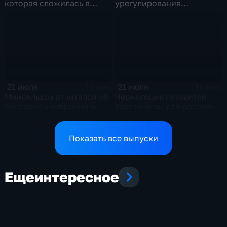
которая сложилась в
урегулирования
отношениях между США и
конфликтов на Ближнем
Ираном
Востоке и диалог с
Европой
21 июля
21 июля
17 мин
19 мин
Минсельхоз отчитался об
Черногория готовится
экспорте удобрений и
ввести визы для россиян,
планах по обеспечению
что может нанести удар
аграриев топливом
по экономике страны
Показать все выпуски
Еще
интересное