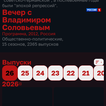
"советско-германской", а послевоенные годы
были "эпохой репрессий".
Вечер с
Владимиром
Соловьевым
Программа
,
2012
,
Россия
Общественно-политические
,
15 сезонов, 2365 выпусков
Выпуски
26
25
24
23
22
21
20
2026
2026