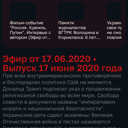
Фильм-событие
Памяти
Украина 
"Россия. Кремль.
журналистов
свое про
Путин". Интервью с
ВГТРК Волошина и
не сможе
автором (Эфир от
Корнелюка: 6 лет
повлиять 
18.06.2020)
назад они погибли
будущее 
за правду (Эфир от
17.06.202
17.06.2020)
Эфир от 17.06.2020
•
Выпуск 17 июня 2020 года
При всех внутриамериканских противоречиях
и беспорядках политика США не меняется,
Дональд Трамп подписал указ о продвижении
религиозной свободы во всем мире. Свобода
совести в документе названа "императивом
морали и национальной безопасности".
Украинские дети сдают экзамены: Великая
Отечественная война в тестах называется