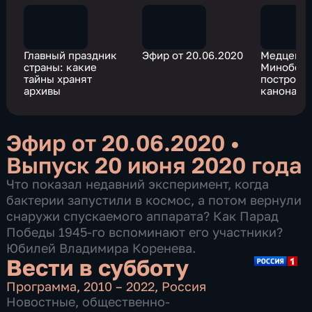
Главный праздник
Эфир от 20.06.2020
Медцент
страны: какие
Минобор
тайны хранят
построен
архивы
канонам
эпидемио
науки
Эфир от 20.06.2020
•
Выпуск 20 июня 2020 года
Что показал недавний эксперимент, когда
бактерии запустили в космос, а потом вернули
снаружи спускаемого аппарата? Как Парад
Победы 1945-го вспоминают его участники?
Юбилей Владимира Коренева.
Вести в субботу
Программа
,
2010 – 2022
,
Россия
Новостные
,
общественно-