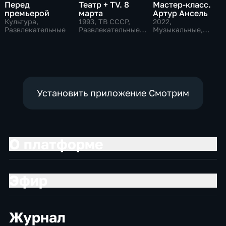
Перед
Театр + TV. 8
Мастер-класс.
премьерой
марта
Артур Ансель
Культура,
1993
, ТВ СССР,
2022
,
Развлекательные
Развлекательные,
Музыкальные,
общество
Образовательные,
развлекательные
Установить приложение Смотрим
О платформе
Эфир
Журнал