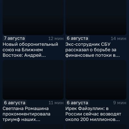
7 августа
6 августа
12 мин
14 мин
Новый оборонительный
Экс-сотрудник СБУ
союз на Ближнем
рассказал о борьбе за
Востоке: Андрей
финансовые потоки в
Бакланов комментирует
украинском политикуме
мотивы и риски
соглашения
6 августа
6 августа
11 мин
9 мин
Светлана Ромашина
Ирек Файзуллин: в
прокомментировала
России сейчас возводят
триумф наших
около 200 миллионов
спортсменок
квадратных метров