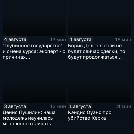
жилья.
4 августа
4 августа
13 мин
16 мин
"Глубинное государство"
Борис Долгов: если не
и смена курса: эксперт - о
будет сейчас сделки, то
причинах
будут продолжаться
антироссийской
обмены ударами, однако,
риторики оппозиции
масштабного
наступления все-таки не
будет
3 августа
1 августа
12 мин
21 мин
Денис Пушилин: наша
Кэндис Оуэнс про
молодежь научилась
убийство Керка
мгновенно отличать
правду от лжи