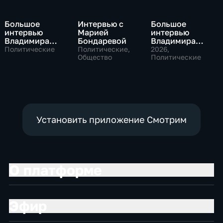
Большое
Интервью с
Большое
интервью
Марией
интервью
Владимира
Бондаревой
Владимира
Путина Сергею
Соловьева
Политические
Политические,
2026
,
Брилеву
Общество
Роджеру
Политические
Кеппелю
Установить приложение Смотрим
О платформе
Эфир