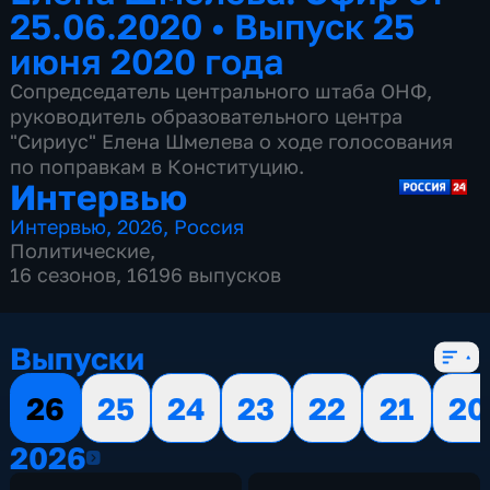
25.06.2020
•
Выпуск 25
июня 2020 года
Сопредседатель центрального штаба ОНФ,
руководитель образовательного центра
"Сириус" Елена Шмелева о ходе голосования
по поправкам в Конституцию.
Интервью
Интервью
,
2026
,
Россия
Политические
,
16 сезонов, 16196 выпусков
Выпуски
26
25
24
23
22
21
20
2026
2026