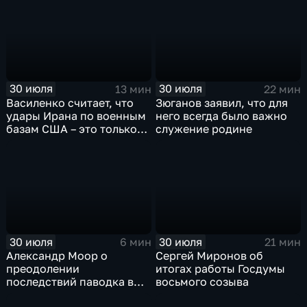
30 июля
30 июля
13 мин
22 мин
Василенко считает, что
Зюганов заявил, что для
удары Ирана по военным
него всегда было важно
базам США – это только
служение родине
начало
30 июля
30 июля
6 мин
21 мин
Александр Моор о
Сергей Миронов об
преодолении
итогах работы Госдумы
последствий паводка в
восьмого созыва
Тюменской области