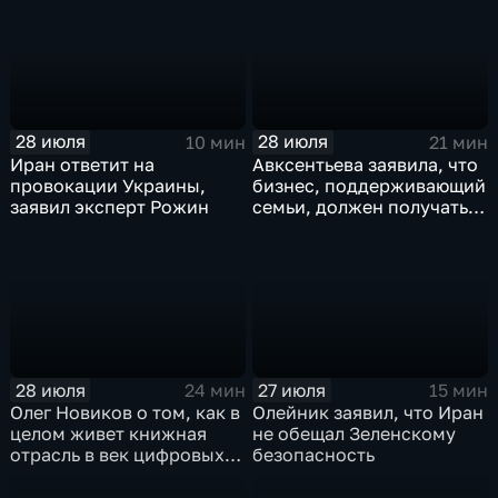
списка партии «Единая
Россия» С.В.Лаврова
генеральному директору
агентства ТАСС
А.О.Кондрашову
28 июля
28 июля
10 мин
21 мин
Иран ответит на
Авксентьева заявила, что
провокации Украины,
бизнес, поддерживающий
заявил эксперт Рожин
семьи, должен получать
преференции
28 июля
27 июля
24 мин
15 мин
Олег Новиков о том, как в
Олейник заявил, что Иран
целом живет книжная
не обещал Зеленскому
отрасль в век цифровых
безопасность
технологий