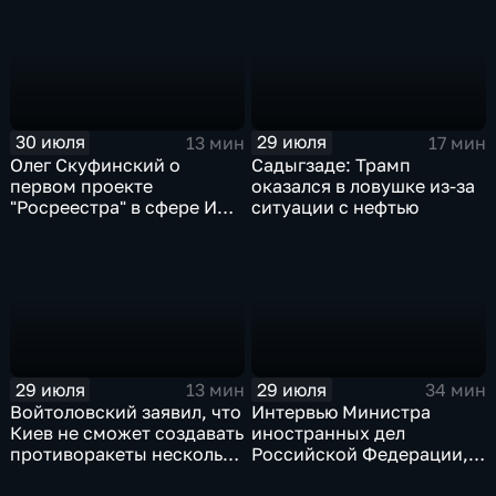
30 июля
29 июля
13 мин
17 мин
Олег Скуфинский о
Садыгзаде: Трамп
первом проекте
оказался в ловушке из-за
"Росреестра" в сфере ИИ
ситуации с нефтью
электронном помощнике
"Ева"
29 июля
29 июля
13 мин
34 мин
Войтоловский заявил, что
Интервью Министра
Киев не сможет создавать
иностранных дел
противоракеты несколько
Российской Федерации,
лет
лидера предвыборного