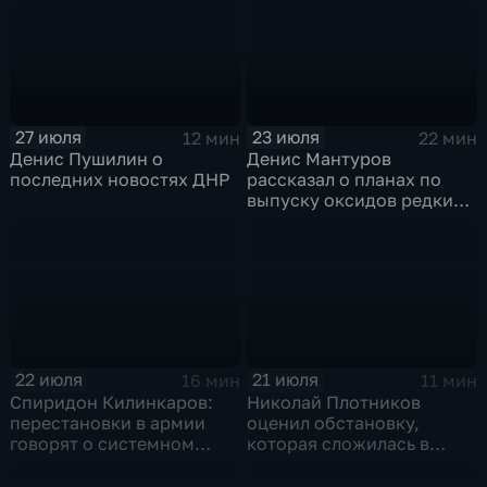
27 июля
23 июля
12 мин
22 мин
Денис Пушилин о
Денис Мантуров
последних новостях ДНР
рассказал о планах по
выпуску оксидов редких
металлов на
Соликамском магниевом
заводе к 2028 году
22 июля
21 июля
16 мин
11 мин
Спиридон Килинкаров:
Николай Плотников
перестановки в армии
оценил обстановку,
говорят о системном
которая сложилась в
политическом кризисе на
отношениях между США и
Украине
Ираном