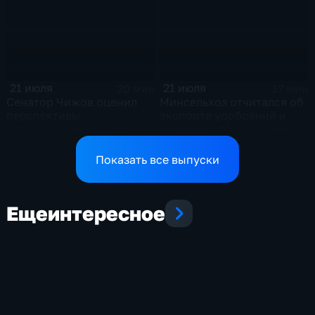
21 июля
21 июля
20 мин
17 мин
Сенатор Чижов оценил
Минсельхоз отчитался об
перспективы
экспорте удобрений и
урегулирования
планах по обеспечению
конфликтов на Ближнем
аграриев топливом
Востоке и диалог с
Показать все выпуски
Европой
Еще
интересное