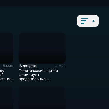
6 августа
5 мин
4 мин
ду
Политические партии
ей
формируют
ет на
предвыборные
а на
программы на фоне роста
электоральной
активности