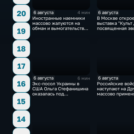
20
6 августа
6 августа
4 мин
Иностранные наемники
В Москве откро
массово жалуются на
выставка "Культ 
обман и вымогательство
посвященная эв
19
со стороны
художественной
командования ВСУ
обработки древ
18
17
6 августа
6 августа
6 мин
16
Экс-посол Украины в
Российские вой
США Ольга Стефанишина
наступают на Др
оказалась под
массово примен
следствием по делу о
оптоволоконные
15
коррупции
14