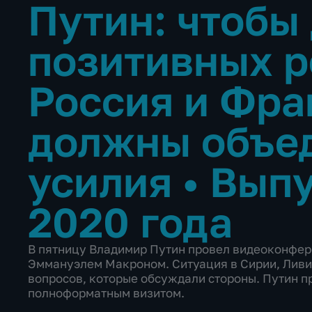
Путин: чтобы
позитивных р
Россия и Фра
должны объед
усилия
•
Выпу
2020 года
В пятницу Владимир Путин провел видеоконфер
Эммануэлем Макроном. Ситуация в Сирии, Ливии
вопросов, которые обсуждали стороны. Путин п
полноформатным визитом.