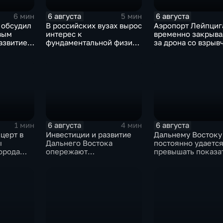
6 августа
6 августа
6 мин
5 мин
 обсудил
В российских вузах вырос
Аэропорт Лейпциг
вым
интерес к
временно закрыва
азвитие
фундаментальной физике
за дрона со взрыв
ка
и авиастроению на фоне
рядом с украинск
перехода к новой модели
грузовым самолет
образования
6 августа
6 августа
1 мин
4 мин
церт в
Инвестиции и развитие
Дальнему Востоку
ы
Дальнего Востока
постоянно удаетс
орода
опережают
превышать показа
смотря
среднероссийские
привлечения
показатели
инвестицийВ