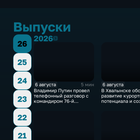
Выпуски
2026
2026
26
25
24
6 августа
6 августа
5 мин
Владимир Путин провел
В Хвалынске об
телефонный разговор с
развитие курорт
23
командиром 76-й
потенциала и со
дивизии ВДВ
медицинского к
Абдулазизом
22
Шихабидовым
21