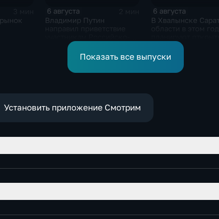
6 августа
6 августа
3 мин
2 мин
 рынок
Владимир Путин
В Хвалынске Сара
направил приветствие
области в этом год
участникам Российско-
планируют открыт
киргизского
новую больницу
экономического форума
Показать все выпуски
и Российско-киргизской
межрегиональной
конференции
Установить приложение Смотрим