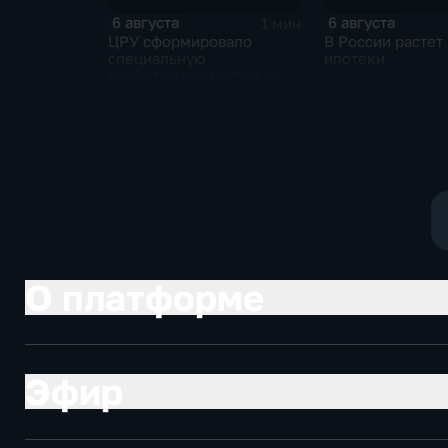
6 августа
6 августа
1 мин
ЦРУ сформировало
В России растет
специальную
ипотеки
оперативную группу по
смене власти на Кубе.
О платформе
Эфир