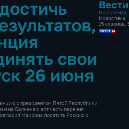
 достичь
Вести
Программа
,
езультатов,
Новостные
,
15 сезонов,
нция
инять свои
ск 26 июня
енцию с президентом Пятой Республики
 и на Балканах: вот часть перечня
ригласил Макрона посетить Россию с