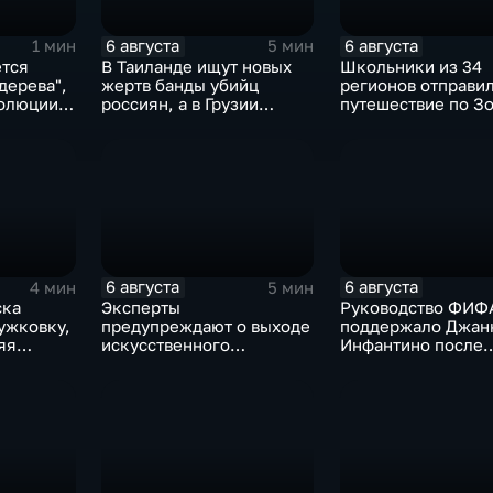
6 августа
6 августа
1 мин
5 мин
ется
В Таиланде ищут новых
Школьники из 34
дерева",
жертв банды убийц
регионов отправил
олюции
россиян, а в Грузии
путешествие по З
фиксируют провокации
кольцу в рамках п
есины
против туристов
"Кольцо Открытия
6 августа
6 августа
4 мин
5 мин
ска
Эксперты
Руководство ФИФ
ужковку,
предупреждают о выходе
поддержало Джан
яя
искусственного
Инфантино после
 дроны
интеллекта из-под
скандала с прода
контроля разработчиков
прав на чемпиона