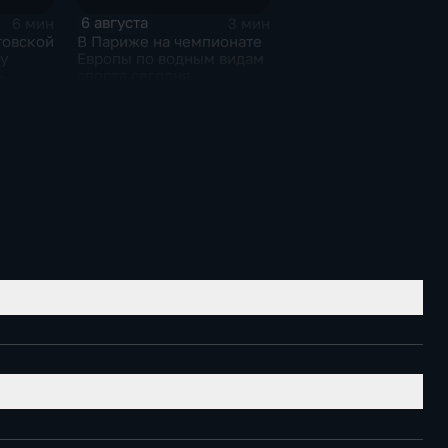
6 августа
6 мин
3 мин
товской
В Париже на чемпионате
у
Европы по водным видам
ь
спорта сегодня
завершаются
выступления по прыжкам
в воду