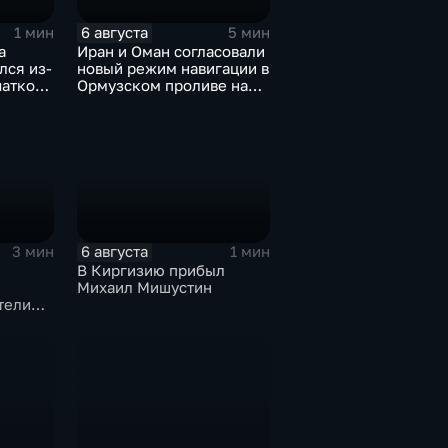
6 августа
1 мин
5 мин
а
Иран и Оман согласовали
лся из-
новый режим навигации в
чаткой
Ормузском проливе на
им
фоне нехватки
ом
боеприпасов у США
6 августа
3 мин
1 мин
В Киргизию прибыл
я
Михаил Мишустин
тели