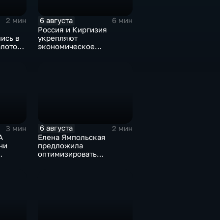
6 августа
2 мин
6 мин
Россия и Киргизия
ись в
укрепляют
олотому
экономическое
роекта
партнерство в рамках
"
Евразийского
экономического союза
6 августа
3 мин
2 мин
А
Елена Ямпольская
ни
предложила
оптимизировать
жей
перечень олимпиад для
ты мира
поступления в вузы