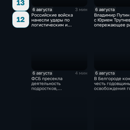
13
6 августа
6 августа
3 мин
Российские войска
Владимир Путин
12
нанесли удары по
с Юрием Трутне
логистическим и
опережающее р
энергетическим
Дальнего Восто
объектам ВСУ
6 августа
6 августа
4 мин
ФСБ пресекла
В Белгороде кон
деятельность
честь годовщин
подростков,
освобождения г
завербованных
продолжился не
украинскими
на блэкаут
спецслужбами для
терактов в России