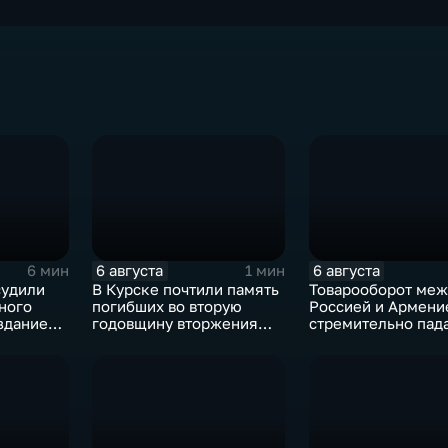
6 августа
6 августа
6 мин
1 мин
судили
В Курске почтили память
Товарооборот меж
ного
погибших во вторую
Россией и Армени
здание
годовщину вторжения
стремительно пада
ластера
ВСУ
фоне курса Ереван
евроинтеграцию