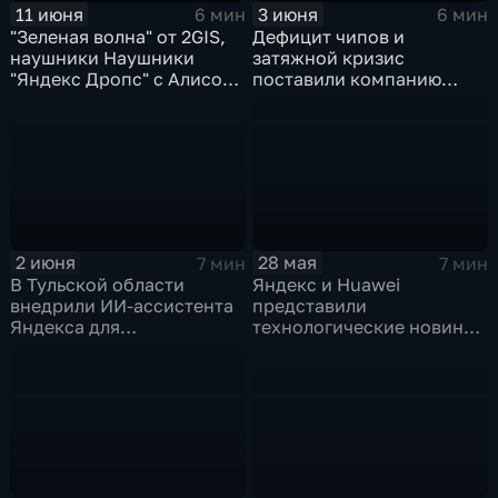
11 июня
3 июня
6 мин
6 мин
"Зеленая волна" от 2GIS,
Дефицит чипов и
наушники Наушники
затяжной кризис
"Яндекс Дропс" с Алисой
поставили компанию
Al, Kandinsky 6.0 Image
GoPro под угрозу
Pro от Сбера
закрытия
2 июня
28 мая
7 мин
7 мин
В Тульской области
Яндекс и Huawei
внедрили ИИ-ассистента
представили
Яндекса для
технологические новинки
кардиопациентов
для бизнеса и
микроэлектроники