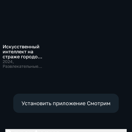
Искусственный
интеллект на
страже городов
будущего
2024
,
Развлекательные,
Технологии
Установить приложение Смотрим