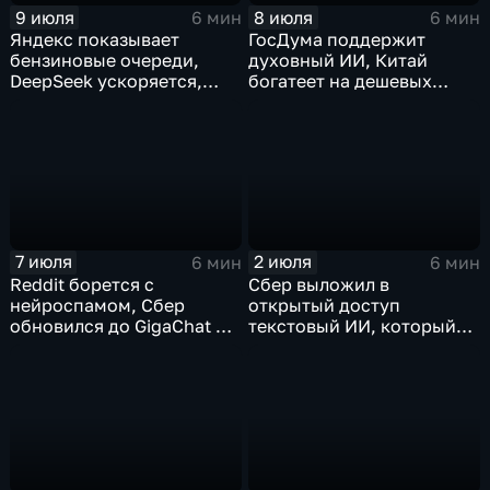
9 июля
8 июля
6 мин
6 мин
Яндекс показывает
ГосДума поддержит
бензиновые очереди,
духовный ИИ, Китай
DeepSeek ускоряется,
богатеет на дешевых
китайцы не хотят
токенах, Claude обладает
делиться ИИ
подсознанием
7 июля
2 июля
6 мин
6 мин
Reddit борется с
Сбер выложил в
нейроспамом, Сбер
открытый доступ
обновился до GigaChat 3.5
текстовый ИИ, который
Ultra, в Китае
думает "по-человечески"
ограничивают AI-
компаньонов, фактчекинг
роликов YouTube