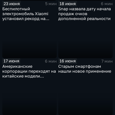
23 июня
18 июня
5 мин
6 мин
Беспилотный
Snap назвала дату начала
электромобиль Xiaomi
продаж очков
установил рекорд на
дополненной реальности
трассе Нюрбургринг
17 июня
16 июня
6 мин
7 мин
Американские
Старым смартфонам
корпорации переходят на
нашли новое применение
китайские модели
искусственного
интеллекта