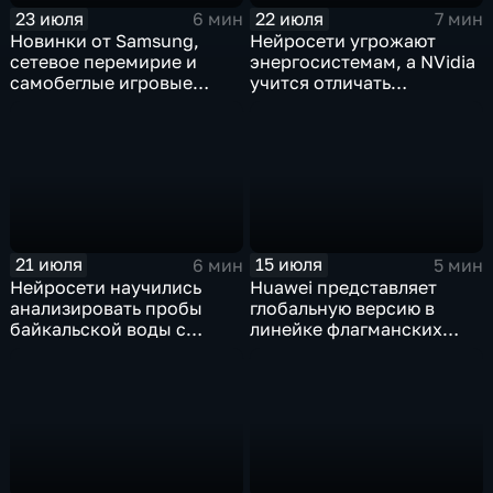
23 июля
22 июля
6 мин
7 мин
Новинки от Samsung,
Нейросети угрожают
сетевое перемирие и
энергосистемам, а NVidia
самобеглые игровые
учится отличать
контроллеры
дипфейки от реального
видео
21 июля
15 июля
6 мин
5 мин
Нейросети научились
Huawei представляет
анализировать пробы
глобальную версию в
байкальской воды с
линейке флагманских
точностью 87%
фотосмартфонов Pura