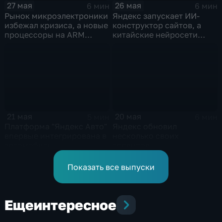
26 мая
27 мая
6 мин
6 мин
Яндекс запускает ИИ-
Рынок микроэлектроники
конструктор сайтов, а
избежал кризиса, а новые
китайские нейросети
процессоры на ARM
демпингуют цены
могут изменить рынок
ноутбуков
21 мая
20 мая
5 мин
6 мин
Платформа "Яндекс Авто"
Яндекс обновил
впервые интегрирована в
несколько своих
автомобиль
сервисов
Показать все выпуски
Еще
интересное