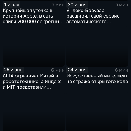
1 июля
30 июня
5 мин
5 мин
Крупнейшая утечка в
Яндекс-Браузер
истории Apple: в сеть
расширил свой сервис
слили 200 000 секретных
автоматического
документов
нейросетевого дубляжа
видео
25 июня
24 июня
6 мин
6 мин
США ограничат Китай в
Искусственный интеллект
робототехнике, а Яндекс
на страже открытого кода
и MIT представили
инновационные ИИ- и
навигационные решения