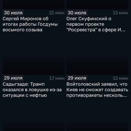
30 июля
30 июля
21 мин
13 мин
Сергей Миронов об
Олег Скуфинский о
итогах работы Госдумы
первом проекте
восьмого созыва
"Росреестра" в сфере ИИ
электронном помощнике
"Ева"
29 июля
29 июля
17 мин
13 мин
Садыгзаде: Трамп
Войтоловский заявил, что
оказался в ловушке из-за
Киев не сможет создавать
ситуации с нефтью
противоракеты несколько
лет