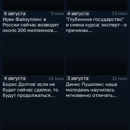
6 августа
4 августа
9 мин
13 мин
Ирек Файзуллин: в
"Глубинное государство"
России сейчас возводят
и смена курса: эксперт - о
около 200 миллионов
причинах
квадратных метров
антироссийской
жилья.
риторики оппозиции
4 августа
3 августа
16 мин
12 мин
Борис Долгов: если не
Денис Пушилин: наша
будет сейчас сделки, то
молодежь научилась
будут продолжаться
мгновенно отличать
обмены ударами, однако,
правду от лжи
масштабного
наступления все-таки не
будет