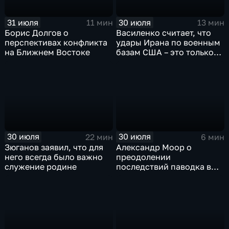
31 июля
30 июля
11 мин
13 мин
Борис Долгов о
Василенко считает, что
перспективах конфликта
удары Ирана по военным
на Ближнем Востоке
базам США – это только
начало
30 июля
30 июля
22 мин
6 мин
Зюганов заявил, что для
Александр Моор о
него всегда было важно
преодолении
служение родине
последствий паводка в
Тюменской области