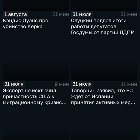
1 августа
31 июля
21 мин
21 мин
Кэндис Оуэнс про
Слуцкий подвел итоги
убийство Керка
работы депутатов
Госдумы от партии ЛДПР
31 июля
31 июля
9 мин
11 мин
Эксперт не исключил
Топорнин заявил, что ЕС
причастность США к
ждет от Испании
миграционному кризису в
принятия активных мер
Испании
против мигрантов