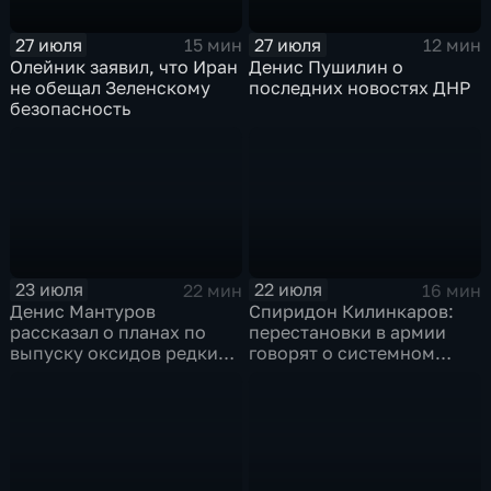
27 июля
27 июля
15 мин
12 мин
Олейник заявил, что Иран
Денис Пушилин о
не обещал Зеленскому
последних новостях ДНР
безопасность
23 июля
22 июля
22 мин
16 мин
Денис Мантуров
Спиридон Килинкаров:
рассказал о планах по
перестановки в армии
выпуску оксидов редких
говорят о системном
металлов на
политическом кризисе на
Соликамском магниевом
Украине
заводе к 2028 году