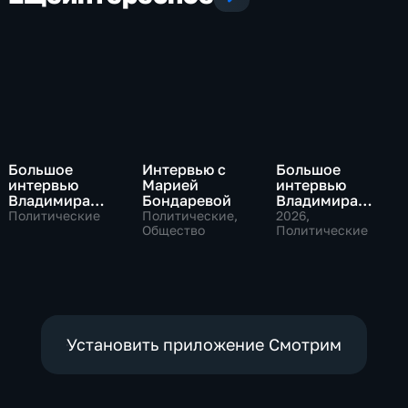
Большое
Интервью с
Большое
интервью
Марией
интервью
Владимира
Бондаревой
Владимира
Путина Сергею
Соловьева
Политические
Политические,
2026
,
Брилеву
Общество
Роджеру
Политические
Кеппелю
Установить приложение Смотрим