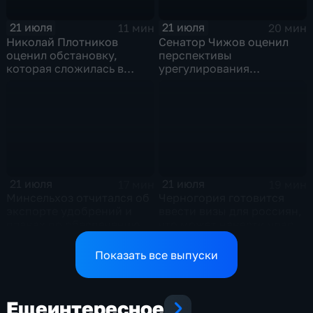
21 июля
21 июля
11 мин
20 мин
Николай Плотников
Сенатор Чижов оценил
оценил обстановку,
перспективы
которая сложилась в
урегулирования
отношениях между США и
конфликтов на Ближнем
Ираном
Востоке и диалог с
Европой
21 июля
21 июля
17 мин
19 мин
Минсельхоз отчитался об
Черногория готовится
экспорте удобрений и
ввести визы для россиян,
планах по обеспечению
что может нанести удар
аграриев топливом
по экономике страны
Показать все выпуски
Еще
интересное