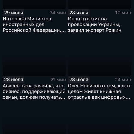
29 июля
28 июля
34 мин
10 мин
Интервью Министра
Иран ответит на
иностранных дел
провокации Украины,
Российской Федерации,
заявил эксперт Рожин
лидера предвыборного
списка партии «Единая
Россия» С.В.Лаврова
генеральному директору
агентства ТАСС
А.О.Кондрашову
28 июля
28 июля
21 мин
24 мин
Авксентьева заявила, что
Олег Новиков о том, как в
бизнес, поддерживающий
целом живет книжная
семьи, должен получать
отрасль в век цифровых
преференции
технологий