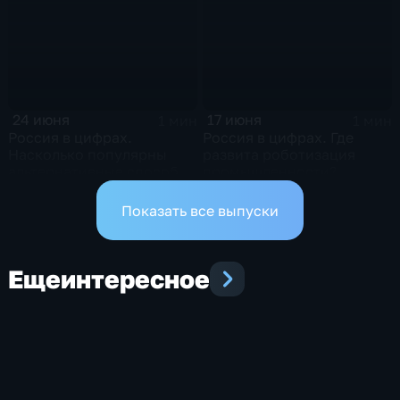
24 июня
17 июня
1 мин
1 мин
Россия в цифрах.
Россия в цифрах. Где
Насколько популярны
развита роботизация
альтернативные способы
промышленности?
оплаты?
Показать все выпуски
Еще
интересное