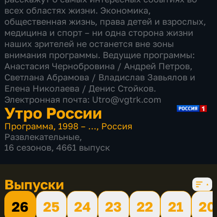
всех областях жизни. Экономика,
общественная жизнь, права детей и взрослых,
медицина и спорт – ни одна сторона жизни
наших зрителей не останется вне зоны
внимания программы. Ведущие программы:
Анастасия Чернобровина / Андрей Петров,
Светлана Абрамова​ / Владислав Завьялов и
Елена Николаева / Денис Стойков.
Электронная почта: Utro@vgtrk.com
Утро России
Программа
,
1998 – …
,
Россия
Развлекательные
,
16 сезонов, 4661 выпуск
Выпуски
26
25
24
23
22
21
20