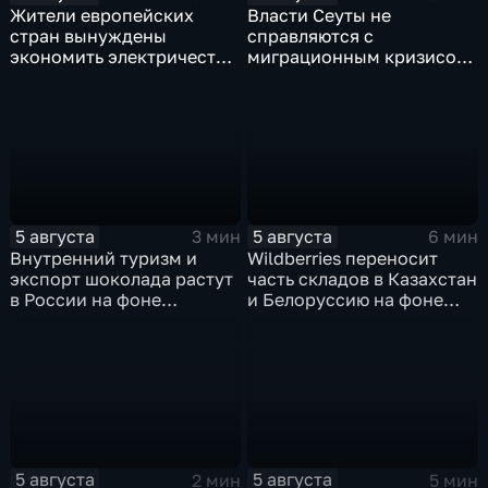
Жители европейских
Власти Сеуты не
стран вынуждены
справляются с
экономить электричество
миграционным кризисом
из-за рекордного
на фоне бездействия
обмеления Дуная
Мадрида и разногласий в
ЕС
5 августа
5 августа
3 мин
6 мин
Внутренний туризм и
Wildberries переносит
экспорт шоколада растут
часть складов в Казахстан
в России на фоне
и Белоруссию на фоне
прогнозов об обвале
перестройки логистики
рынка США
маркетплейсов
5 августа
5 августа
2 мин
5 мин