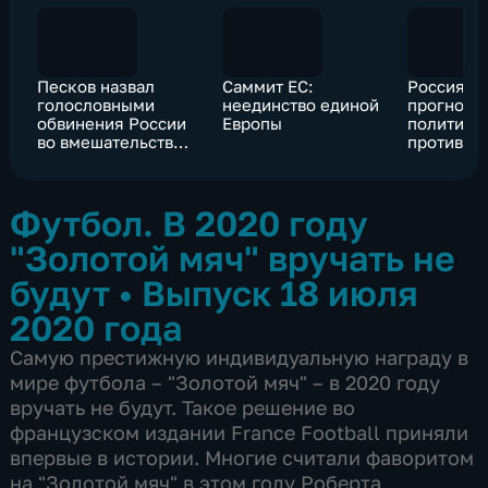
Песков назвал
Саммит ЕС:
Россия и
голословными
неединство единой
прогнозы
обвинения России
Европы
политиче
во вмешательстве в
противос
политику
Великобритании
Футбол. В 2020 году
"Золотой мяч" вручать не
будут
•
Выпуск 18 июля
2020 года
Самую престижную индивидуальную награду в
мире футбола – "Золотой мяч" – в 2020 году
вручать не будут. Такое решение во
французском издании France Football приняли
впервые в истории. Многие считали фаворитом
на "Золотой мяч" в этом году Роберта