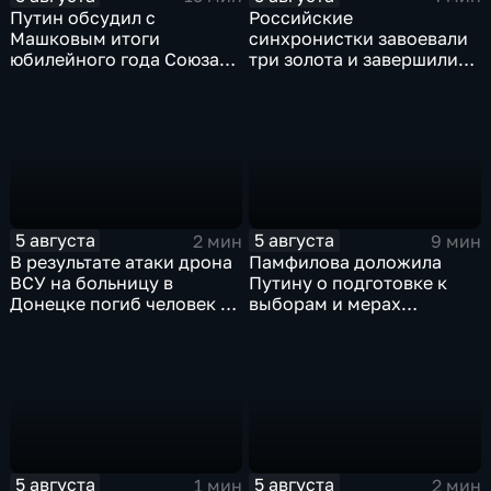
Путин обсудил с
Российские
Машковым итоги
синхронистки завоевали
юбилейного года Союза
три золота и завершили
театральных деятелей
чемпионат Европы в
России
Париже с двенадцатью
медалями
5 августа
5 августа
2 мин
9 мин
В результате атаки дрона
Памфилова доложила
ВСУ на больницу в
Путину о подготовке к
Донецке погиб человек и
выборам и мерах
разрушено
безопасности в условиях
ревматологическое
угроз
отделение
5 августа
5 августа
1 мин
2 мин