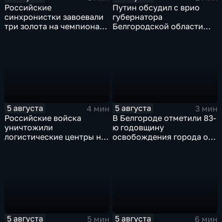
Российские
Путин обсудил с врио
синхронистки завоевали
губернатора
три золота на чемпионате
Белгородской области
Европы в Париже
безопасность и развитие
региона
5 августа
5 августа
4 мин
3 мин
Российские войска
В Белгороде отметили 83-
уничтожили
ю годовщину
логистические центры на
освобождения города от
Украине,
фашистских захватчиков
использовавшиеся для
нужд ВСУ
5 августа
5 августа
5 мин
6 мин