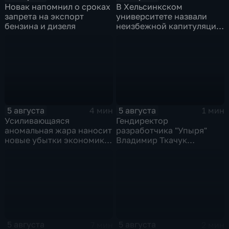
Новак напомнил о сроках
В Хельсинкском
запрета на экспорт
университете назвали
бензина и дизеля
неизбежной капитуляцию
киевского режима после
российских
массированных ударов
5 августа
5 августа
4 мин
1 мин
Усиливающаяся
Гендиректор
аномальная жара наносит
разработчика "Упыря"
новые убытки экономике
Владимир Ткачук
Европы
пострадал при подрыве
автомобиля
5 августа
5 августа
7 мин
2 мин