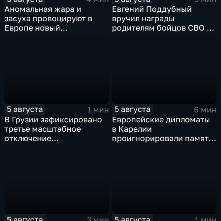
Аномальная жара и
Евгений Поддубный
засуха провоцируют в
вручил награды
Европе новый
родителям бойцов СВО в
энергетический и
день освобождения
продовольственный
Белгорода
кризис
5 августа
5 августа
1 мин
6 мин
В Грузии зафиксировано
Европейские дипломаты
третье масштабное
в Карелии
отключение
проигнорировали память
электроэнергии за
советских солдат, убитых
последние две недели
финскими оккупантами
5 августа
5 августа
3 мин
1 мин