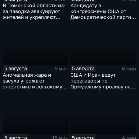
В Тюменской области из-
Кандидату в
за паводка эвакуируют
конгрессмены США от
жителей и укрепляют
Демократической партии
берега земляными валами
грозит тюрьма за драку с
ножом на Гавайях
5 августа
5 августа
5 мин
6 мин
Аномальная жара и
США и Иран ведут
засуха угрожают
переговоры по
энергетике и сельскому
Ормузскому проливу на
хозяйству европейских
фоне истощения
стран
американских военных
запасов
5 августа
5 августа
15 мин
4 мин