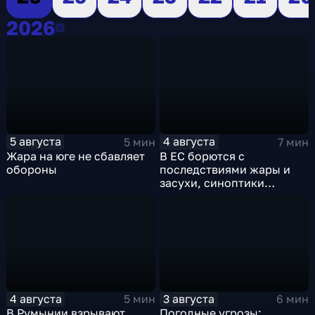
2026
2026
5 августа
4 августа
5 мин
7 мин
Жара на юге не сбавляет
В ЕС борются с
обороны
последствиями жары и
засухи, синоптики
предупреждают об
усилении зноя в России
4 августа
3 августа
5 мин
6 мин
В Румынии взрывают
Погодные угрозы: