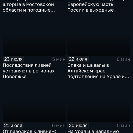
шторма в Ростовской
Европейскую часть
области и погодные
России в выходные
качели в Центральной
России
23 июля
22 июля
5 мин
6 мин
Последствия ливней
Спека и шквалы в
устраняют в регионах
Алтайском крае,
Поволжья
подтопления на Урале и
сентябрьская прохлада в
Петербурге
21 июля
20 июля
6 мин
5 мин
От паводков к ливням:
На Урал и в Западную