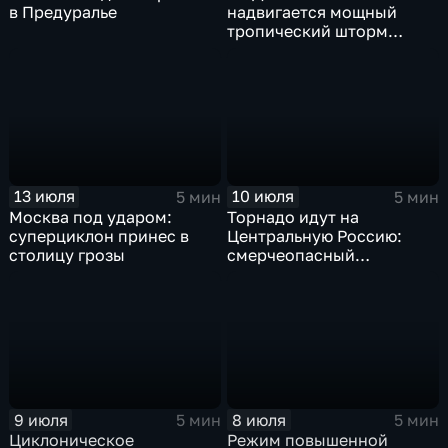
в Предуралье
надвигается мощный
тропический шторм
"Гави"
13 июля
10 июля
5 мин
5 мин
Москва под ударом:
Торнадо идут на
суперциклон принес в
Центральную Россию:
столицу грозы
смерчеопасный
холодный фронт ударит
по Москве и Туле
9 июля
8 июля
5 мин
5 мин
Циклоническое
Режим повышенной