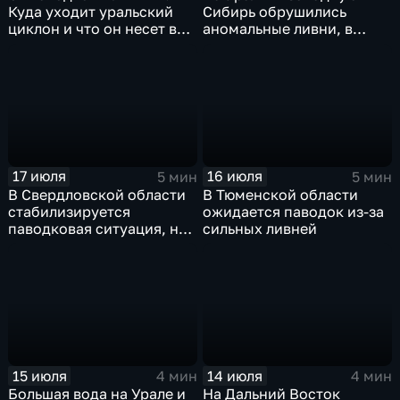
Куда уходит уральский
Сибирь обрушились
циклон и что он несет в
аномальные ливни, в
Москву
европейской части
России ожидается
потепление
17 июля
16 июля
5 мин
5 мин
В Свердловской области
В Тюменской области
стабилизируется
ожидается паводок из-за
паводковая ситуация, но
сильных ливней
синоптики вновь
прогнозируют ливни
15 июля
14 июля
4 мин
4 мин
Большая вода на Урале и
На Дальний Восток