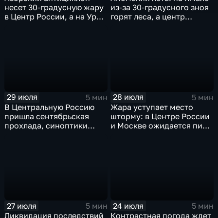
несет 30-градусную жару
из-за 30-градусного зноя
в Центр России, а на Урал
горят леса, а центр
— ливни
России ждет потепления
29 июля
28 июля
5 мин
5 мин
В Центральную Россию
Жара уступает место
пришла сентябрьская
шторму: в Центре России
прохлада, синоптики
и Москве ожидается пик
прогнозируют затяжные
ненастья
дожди
27 июля
24 июля
5 мин
5 мин
Ликвидация последствий
Контрастная погода ждет