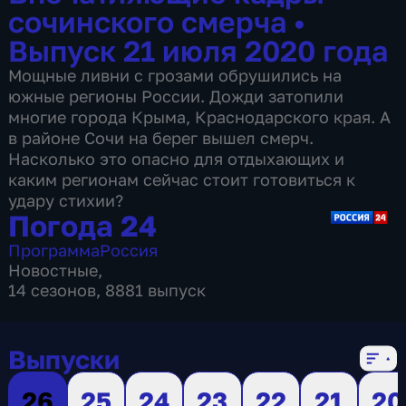
сочинского смерча
•
Выпуск 21 июля 2020 года
Мощные ливни с грозами обрушились на
южные регионы России. Дожди затопили
многие города Крыма, Краснодарского края. А
в районе Сочи на берег вышел смерч.
Насколько это опасно для отдыхающих и
каким регионам сейчас стоит готовиться к
удару стихии?
Погода 24
Программа
Россия
Новостные
,
14 сезонов, 8881 выпуск
Выпуски
26
25
24
23
22
21
20