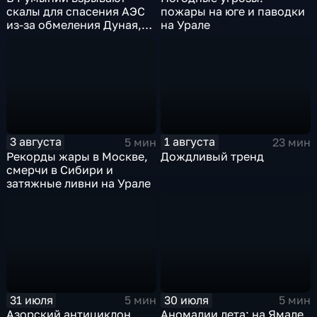
скалы для спасения АЭС
пожары на юге и паводки
из-за обмеления Дуная,
на Урале
пока к России подступает
аномальная жара
3 августа
1 августа
5 мин
23 мин
Рекорды жары в Москве,
Дождливый тренд
смерчи в Сибири и
затяжные ливни на Урале
31 июля
30 июля
5 мин
5 мин
Азорский антициклон
Аномалии лета: на Ямале