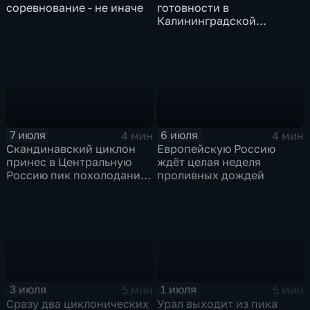
соревнование - не иначе
готовности в
Калининградской
области и угроза
экстремальных ливней в
Центральной России
7 июля
6 июля
4 мин
4 мин
Скандинавский циклон
Европейскую Россию
принес в Центральную
ждёт целая неделя
Россию пик похолодания
проливных дождей
и ливни
1 июля
3 июля
5 мин
5 мин
Урал выходит из пика
Сразу два циклонических