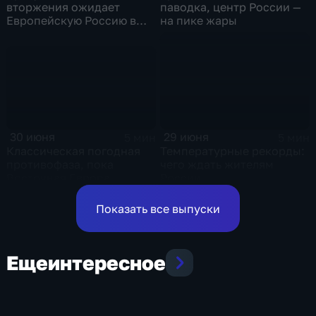
паводка, центр России —
вторжения ожидает
на пике жары
Европейскую Россию в
оставшиеся дни недели
30 июня
29 июня
5 мин
5 мин
Классическая погодная
Температурные рекорды:
противофаза, пока
чего ждать жителям
Восточная Европа
России
плавится от зноя, Урал
тонет
Показать все выпуски
Еще
интересное