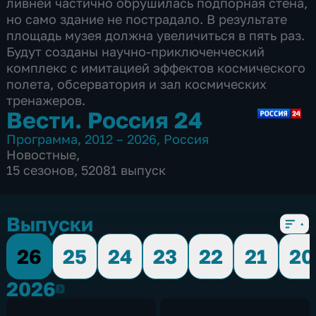
ливней частично обрушилась подпорная стена,
но само здание не пострадало. В результате
площадь музея должна увеличиться в пять раз.
Будут созданы научно-приключенческий
комплекс с имитацией эффектов космического
полета, обсерватория и зал космических
тренажеров.
Вести. Россия 24
Программа
,
2012 – 2026
,
Россия
Новостные
,
15 сезонов, 52081 выпуск
Выпуски
26
25
24
23
22
21
20
2026
2026