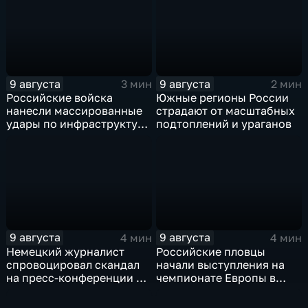
9 августа
9 августа
3 мин
2 мин
Российские войска
Южные регионы России
нанесли массированные
страдают от масштабных
удары по инфраструктуре
подтоплений и ураганов
и складам беспилотников
в глубоком тылу ВСУ
9 августа
9 августа
4 мин
4 мин
Немецкий журналист
Российские пловцы
спровоцировал скандал
начали выступления на
на пресс-конференции в
чемпионате Европы в
Сербии
Париже на фоне споров о
символике