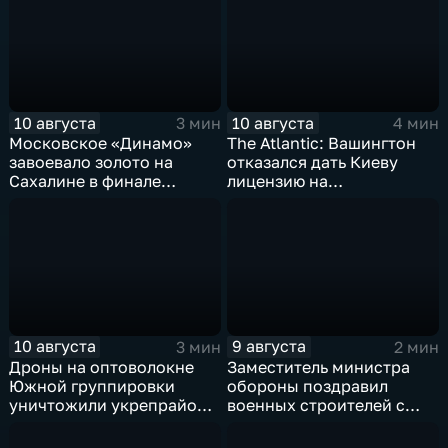
10 августа
10 августа
3 мин
4 мин
Московское «Динамо»
The Atlantic: Вашингтон
завоевало золото на
отказался дать Киеву
Сахалине в финале
лицензию на
шестого этапа
производство ЗРК Patriot
чемпионата России по
из-за финансовой
пляжному волейболу
невыгоды
10 августа
9 августа
3 мин
2 мин
Дроны на оптоволокне
Заместитель министра
Южной группировки
обороны поздравил
уничтожили укрепрайон
военных строителей с
ВСУ на Дружковском
профессиональным
направлении
праздником