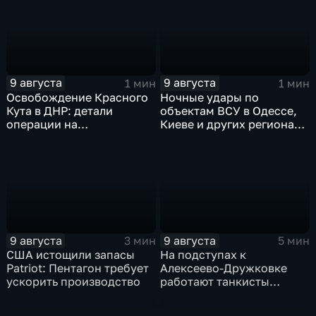
9 августа
9 августа
1 мин
1 мин
Освобождение Красного
Ночные удары по
Кута в ДНР: детали
объектам ВСУ в Одессе,
операции на
Киеве и других регионах
Добропольском
Украины
направлении
9 августа
9 августа
3 мин
5 мин
США истощили запасы
На подступах к
Patriot: Пентагон требует
Алексеево-Дружковке
ускорить производство
работают танкисты
"Южной"