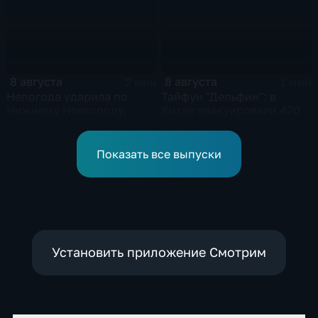
8 августа
8 августа
2 мин
1 мин
Непогода ударила по
Тайфун "Дельфин": в
Нижнему Новгороду,
Китае эвакуировали 420
Ульяновску и Иркутску
тысяч человек
Показать все выпуски
Установить приложение Смотрим