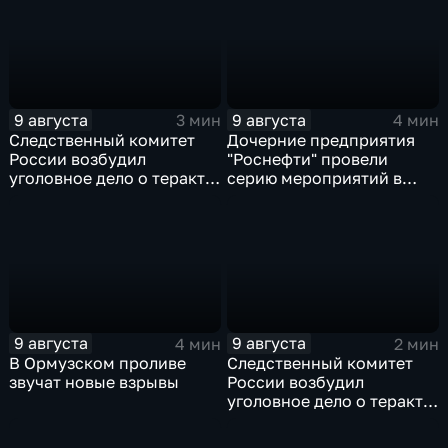
9 августа
9 августа
3 мин
4 мин
Следственный комитет
Дочерние предприятия
России возбудил
"Роснефти" провели
уголовное дело о теракте
серию мероприятий в
после ночной атаки ВСУ
поддержку коренных
на Белгород
народов Севера и
Дальнего Востока
9 августа
9 августа
4 мин
2 мин
В Ормузском проливе
Следственный комитет
звучат новые взрывы
России возбудил
уголовное дело о теракте
после ночной атаки ВСУ
на Белгород