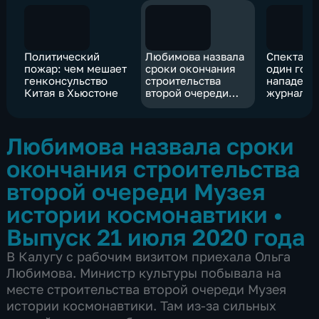
Политический
Любимова назвала
Спектакль
пожар: чем мешает
сроки окончания
один год:
генконсульство
строительства
нападени
Китая в Хьюстоне
второй очереди
журналис
Музея истории
космонавтики
Любимова назвала сроки
окончания строительства
второй очереди Музея
истории космонавтики
•
Выпуск 21 июля 2020 года
В Калугу с рабочим визитом приехала Ольга
Любимова. Министр культуры побывала на
месте строительства второй очереди Музея
истории космонавтики. Там из-за сильных