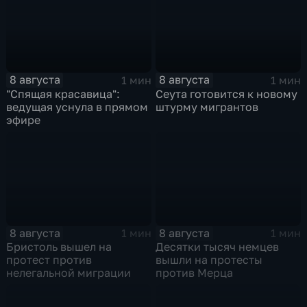
8 августа
8 августа
1 мин
1 мин
"Спящая красавица":
Сеута готовится к новому
ведущая уснула в прямом
штурму мигрантов
эфире
8 августа
8 августа
1 мин
1 мин
Бристоль вышел на
Десятки тысяч немцев
протест против
вышли на протесты
нелегальной миграции
против Мерца