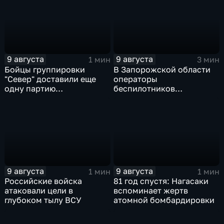
9 августа
9 августа
1 мин
3 мин
Бойцы группировки
В Запорожской области
"Север" доставили еще
операторы
одну партию
беспилотников
гуманитарного груза
группировки "Восток"
планомерно уничтожают
технику и укрепления
ВСУ
9 августа
9 августа
1 мин
1 мин
Российские войска
81 год спустя: Нагасаки
атаковали цели в
вспоминает жертв
глубоком тылу ВСУ
атомной бомбардировки