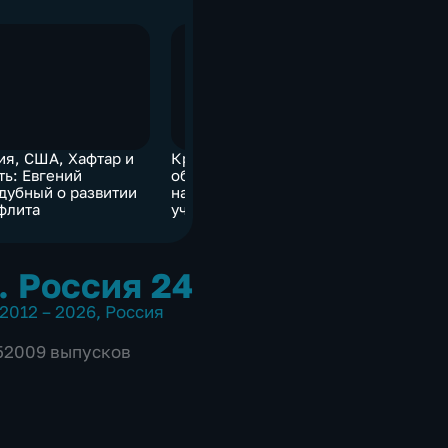
ия, США, Хафтар и
Кравцов: будет ли
Дайджест 
ть: Евгений
общая линейка и с чего
"Лукойл" 
дубный о развитии
начнется новый
шельф Сен
флита
учебный год
"Шеремет
открывает
. Россия 24
2012 – 2026
,
Россия
 52009 выпусков