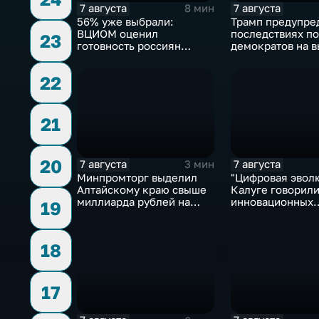
7 августа
7 августа
8 мин
56% уже выбрали:
Трамп предупре
ВЦИОМ оценил
последствиях п
23
готовность россиян
демократов на в
голосовать на выборах в
Сенат.
Госдуму
22
21
20
7 августа
7 августа
3 мин
Минпромторг выделил
"Цифровая эволю
Алтайскому краю свыше
Калуге говорили
миллиарда рублей на
инновационных
19
промразвитие
IT‑проектах
18
17