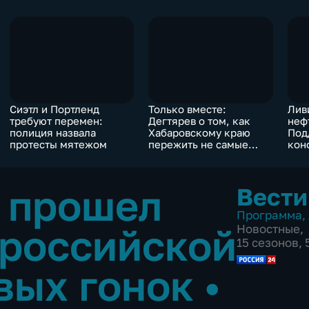
Сиэтл и Портленд
Только вместе:
Лив
требуют перемен:
Дегтярев о том, как
неф
полиция назвала
Хабаровскому краю
Под
протесты мятежом
пережить не самые
кон
легкие времена
 прошел
Вести
Программа
,
 российской
Новостные
,
15 сезонов,
вых гонок
•