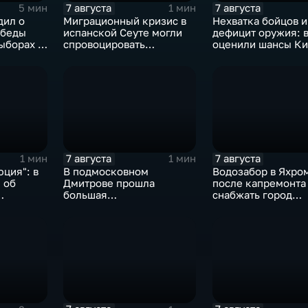
7 августа
7 августа
5 мин
1 мин
дил о
Миграционный кризис в
Нехватка бойцов и
обеды
испанской Сеуте могли
дефицит оружия: 
ыборах в
спровоцировать
оценили шансы Ки
спецслужбы Израиля
7 августа
7 августа
1 мин
1 мин
ция": в
В подмосковном
Водозабор в Яхро
 об
Дмитрове прошла
после капремонта
большая
снабжать город
агропромышленная
качественной вод
выставка