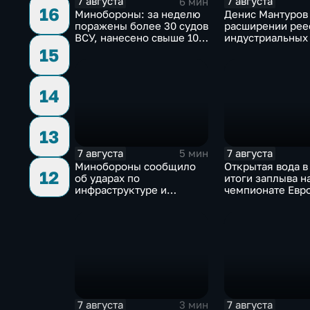
7 августа
7 августа
6 мин
16
Минобороны: за неделю
Денис Мантуров 
поражены более 30 судов
расширении рее
ВСУ, нанесено свыше 10
индустриальных 
ударов по ключевым
Ярославской об
15
объектам
14
13
7 августа
7 августа
5 мин
Минобороны сообщило
Открытая вода в
12
об ударах по
итоги заплыва н
инфраструктуре и
чемпионате Евр
военной технике ВСУ
7 августа
7 августа
3 мин