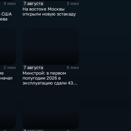
7 августа
4 мин
3 мин
На востоке Москвы
в США
открыли новую эстакаду
ева
7 августа
2 мин
6 мин
ме
Минстрой: в первом
 начал
полугодии 2026 в
эксплуатацию сдали 43
ой
миллиона "квадратов"