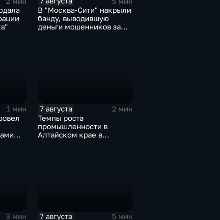
7 августа
2 мин
5 мин
одала
В "Москва‑Сити" накрыли
рации
банду, выводившую
а"
деньги мошенников за
рубеж
7 августа
1 мин
2 мин
ровел
Темпы роста
промышленности в
нами
Алтайском крае в
сти
нынешнем году уже выше
среднего
7 августа
3 мин
5 мин