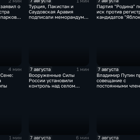
7 августа
7 августа
2 мин
1 мин
заявил о
Турция, Пакистан и
Партия "Родина" п
стра
Саудовская Аравия
иск против регист
парков в
подписали меморандум о
кандидатов "Яблок
ласти
коллективной обороне
7 августа
7 августа
4 мин
1 мин
 Сене:
Вооруженные Силы
Владимир Путин п
а
России установили
совещание с
опы
контроль над селом
постоянными чле
Анискино в Харьковской
Совета безопасно
области
России
7 августа
7 августа
1 мин
6 мин