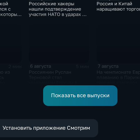
ской
Российские хакеры
Россия и Китай
лся с
нашли подтверждение
наращивают торго
 которые
участия НАТО в ударах по
адавшим
России
СУ
ничья
6 августа
7 августа
2 мин
5 мин
о из
Россиянин Руслан
На чемпионате Ев
сь
Терновой стал
плаванию в Париж
по
чемпионом Европы в
сегодня стартуют
аванию
прыжках в воду с 10-ти
соревнования по х
метровой вышки
дайвингу
Показать все выпуски
Установить приложение Смотрим