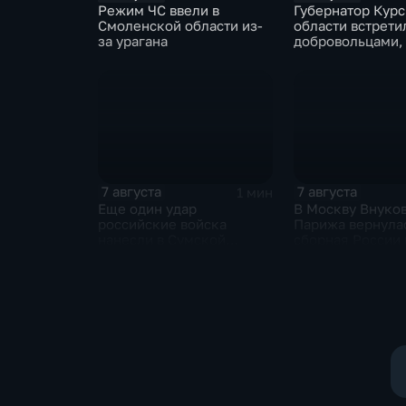
Режим ЧС ввели в
Губернатор Кур
Смоленской области из-
области встрети
за урагана
добровольцами,
помогали постр
от вторжения В
жителям пригра
7 августа
7 августа
1 мин
Еще один удар
В Москву Внуков
российские войска
Парижа вернула
нанесли в Сумской
сборная России 
области
синхронному пл