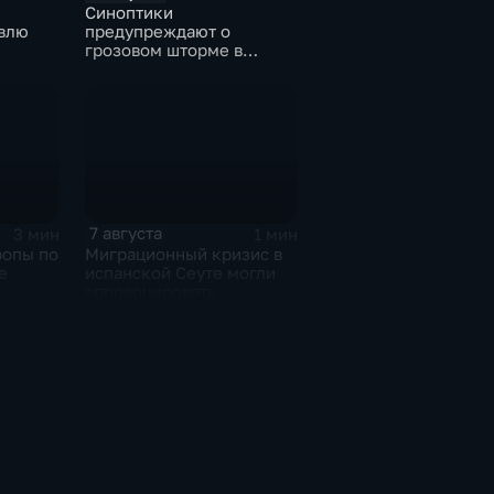
Синоптики
влю
предупреждают о
грозовом шторме в
Центральной России
7 августа
3 мин
1 мин
ропы по
Миграционный кризис в
е
испанской Сеуте могли
спровоцировать
ай-
спецслужбы Израиля