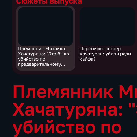
Сюжеты выпуска
Племянник Михаила
Переписка сестер
Хачатуряна: "Это было
Хачатурян: убили ради
убийство по
кайфа?
предварительному
сговору"
Племянник М
Хачатуряна: 
убийство по