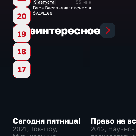
9 августа
55 мин
Вера Васильева: письмо в
будущее
20
Еще
интересное
19
18
17
Сегодня пятница!
Право на в
2021
, Ток-шоу,
2012
, Научно-