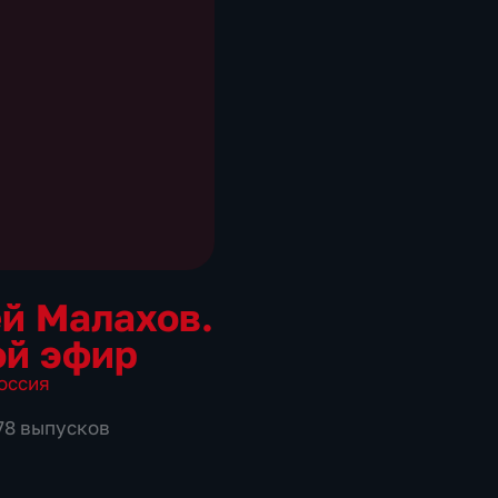
й Малахов.
й эфир
оссия
978 выпусков