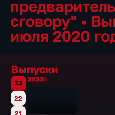
предварител
сговору"
•
Вы
июля 2020 го
Выпуски
2023
2023
23
22
21