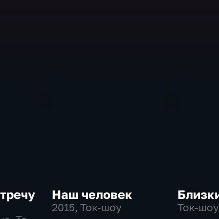
стречу
Наш человек
Близк
2015
, Ток-шоу
Ток-шоу