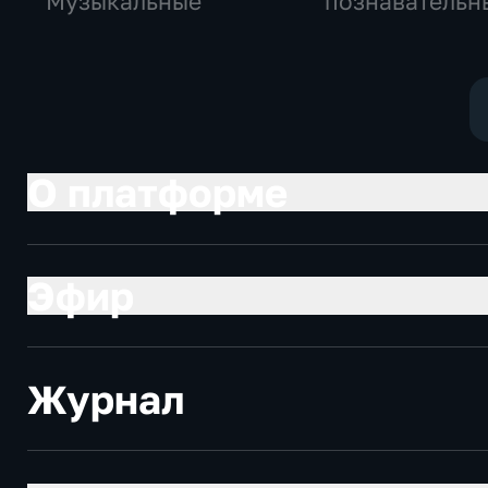
Музыкальные
познавательны
шоу
О платформе
Эфир
Журнал