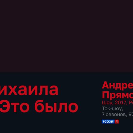
ихаила
Андре
Прямо
"Это было
Шоу
,
2017
,
Р
Ток-шоу
,
7 сезонов, 