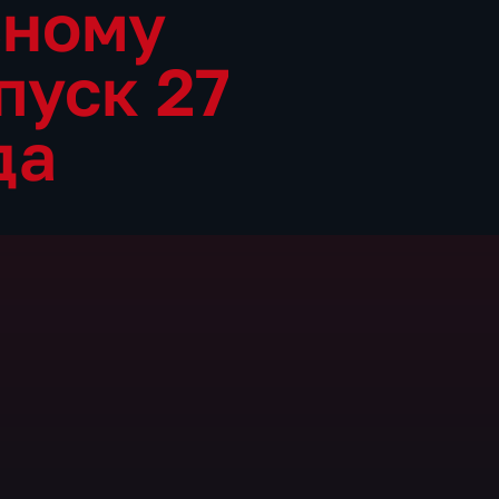
ьному
пуск 27
да