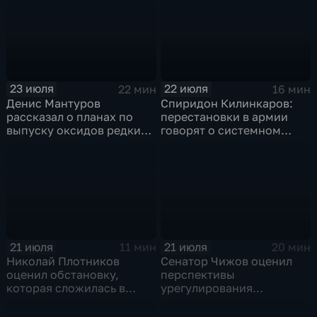
23 июля
22 июля
22 мин
16 мин
Денис Мантуров
Спиридон Килинкаров:
рассказал о планах по
перестановки в армии
выпуску оксидов редких
говорят о системном
металлов на
политическом кризисе на
Соликамском магниевом
Украине
заводе к 2028 году
21 июля
21 июля
11 мин
20 мин
Николай Плотников
Сенатор Чижов оценил
оценил обстановку,
перспективы
которая сложилась в
урегулирования
отношениях между США и
конфликтов на Ближнем
Ираном
Востоке и диалог с