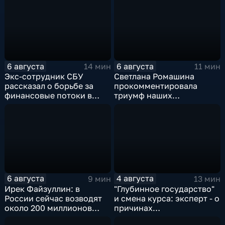
6 августа
6 августа
14 мин
11 мин
Экс-сотрудник СБУ
Светлана Ромашина
рассказал о борьбе за
прокомментировала
финансовые потоки в
триумф наших
украинском политикуме
спортсменок
6 августа
4 августа
9 мин
13 мин
Ирек Файзуллин: в
"Глубинное государство"
России сейчас возводят
и смена курса: эксперт - о
около 200 миллионов
причинах
квадратных метров
антироссийской