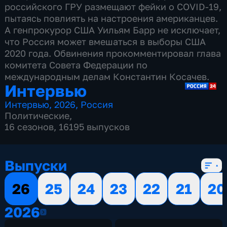
российского ГРУ размещают фейки о COVID-19,
пытаясь повлиять на настроения американцев.
А генпрокурор США Уильям Барр не исключает,
что Россия может вмешаться в выборы США
2020 года. Обвинения прокомментировал глава
комитета Совета Федерации по
международным делам Константин Косачев.
Интервью
Интервью
,
2026
,
Россия
Политические
,
16 сезонов, 16195 выпусков
Выпуски
26
25
24
23
22
21
20
2026
2026