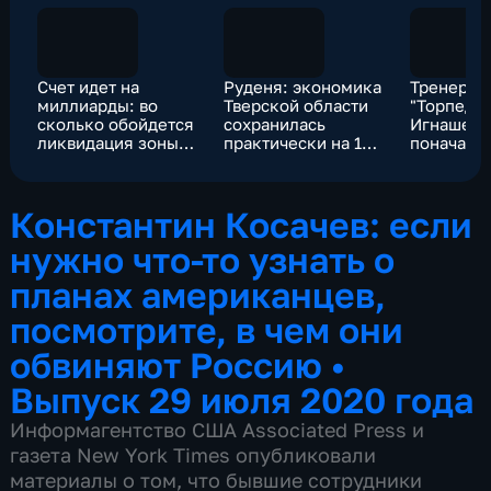
Счет идет на
Руденя: экономика
Тренер Ф
миллиарды: во
Тверской области
"Торпедо
сколько обойдется
сохранилась
Игнашеви
ликвидация зоны
практически на 100
поначалу
опасных отходов в
процентов
сидеть на
Иркутской области
креслах
Константин Косачев: если
нужно что-то узнать о
планах американцев,
посмотрите, в чем они
обвиняют Россию
•
Выпуск 29 июля 2020 года
Информагентство США Associated Press и
газета New York Times опубликовали
материалы о том, что бывшие сотрудники