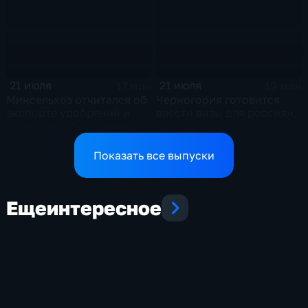
Европой
21 июля
21 июля
17 мин
19 мин
Минсельхоз отчитался об
Черногория готовится
экспорте удобрений и
ввести визы для россиян,
планах по обеспечению
что может нанести удар
аграриев топливом
по экономике страны
Показать все выпуски
Еще
интересное