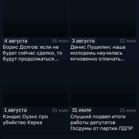
жилья.
риторики оппозиции
4 августа
3 августа
16 мин
12 мин
Борис Долгов: если не
Денис Пушилин: наша
будет сейчас сделки, то
молодежь научилась
будут продолжаться
мгновенно отличать
обмены ударами, однако,
правду от лжи
масштабного
наступления все-таки не
будет
1 августа
31 июля
21 мин
21 мин
Кэндис Оуэнс про
Слуцкий подвел итоги
убийство Керка
работы депутатов
Госдумы от партии ЛДПР