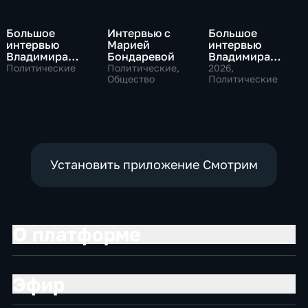
Большое
Интервью с
Большое
интервью
Марией
интервью
Владимира
Бондаревой
Владимира
Путина Сергею
Соловьева
Политические
Политические,
2026
,
Брилеву
Общество
Роджеру
Политические
Кеппелю
Установить приложение Смотрим
О платформе
Эфир