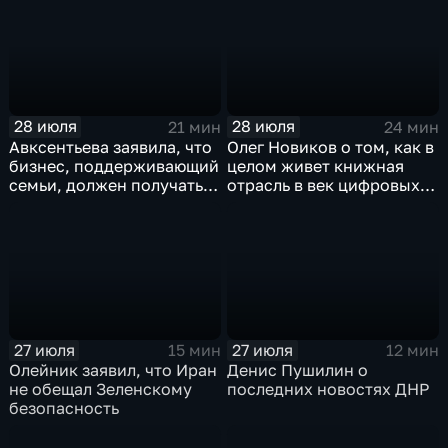
Россия» С.В.Лаврова
генеральному директору
агентства ТАСС
А.О.Кондрашову
28 июля
28 июля
21 мин
24 мин
Авксентьева заявила, что
Олег Новиков о том, как в
бизнес, поддерживающий
целом живет книжная
семьи, должен получать
отрасль в век цифровых
преференции
технологий
27 июля
27 июля
15 мин
12 мин
Олейник заявил, что Иран
Денис Пушилин о
не обещал Зеленскому
последних новостях ДНР
безопасность