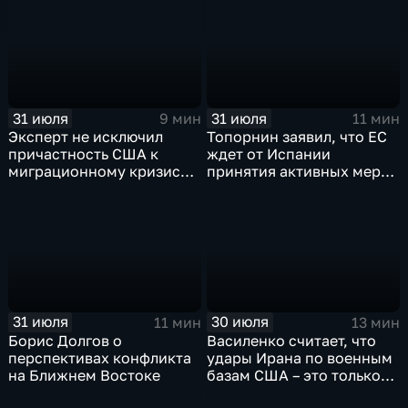
31 июля
31 июля
9 мин
11 мин
Эксперт не исключил
Топорнин заявил, что ЕС
причастность США к
ждет от Испании
миграционному кризису в
принятия активных мер
Испании
против мигрантов
31 июля
30 июля
11 мин
13 мин
Борис Долгов о
Василенко считает, что
перспективах конфликта
удары Ирана по военным
на Ближнем Востоке
базам США – это только
начало