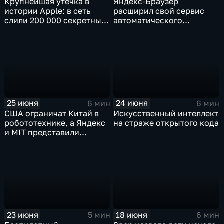
Крупнейшая утечка в
Яндекс-Браузер
истории Apple: в сеть
расширил свой сервис
слили 200 000 секретных
автоматического
документов
нейросетевого дубляжа
видео
25 июня
24 июня
6 мин
6 мин
США ограничат Китай в
Искусственный интеллект
робототехнике, а Яндекс
на страже открытого кода
и MIT представили
инновационные ИИ- и
навигационные решения
23 июня
18 июня
5 мин
6 мин