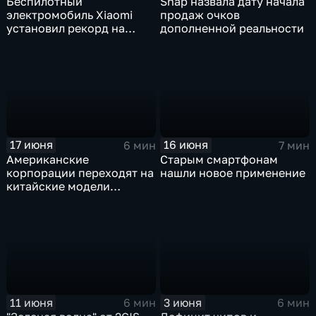
Беспилотный
Snap назвала дату начала
электромобиль Xiaomi
продаж очков
установил рекорд на
дополненной реальности
трассе Нюрбургринг
17 июня
16 июня
6 мин
7 мин
Американские
Старым смартфонам
корпорации переходят на
нашли новое применение
китайские модели
искусственного
интеллекта
11 июня
3 июня
6 мин
6 мин