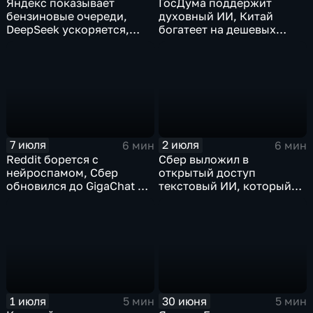
Яндекс показывает
ГосДума поддержит
бензиновые очереди,
духовный ИИ, Китай
DeepSeek ускоряется,
богатеет на дешевых
китайцы не хотят
токенах, Claude обладает
делиться ИИ
подсознанием
7 июля
2 июля
6 мин
6 мин
Reddit борется с
Сбер выложил в
нейроспамом, Сбер
открытый доступ
обновился до GigaChat 3.5
текстовый ИИ, который
Ultra, в Китае
думает "по-человечески"
ограничивают AI-
компаньонов, фактчекинг
роликов YouTube
1 июля
30 июня
5 мин
5 мин