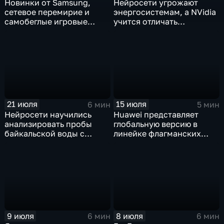
Новинки от Samsung,
Нейросети угрожают
сетевое перемирие и
энергосистемам, а NVidia
самобеглые игровые
учится отличать
контроллеры
дипфейки от реального
видео
21 июля
15 июля
6 мин
5 мин
Нейросети научились
Huawei представляет
анализировать пробы
глобальную версию в
байкальской воды с
линейке флагманских
точностью 87%
фотосмартфонов Pura
9 июля
8 июля
6 мин
6 мин