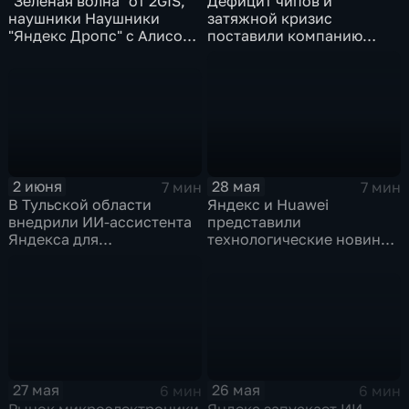
"Зеленая волна" от 2GIS,
Дефицит чипов и
наушники Наушники
затяжной кризис
"Яндекс Дропс" с Алисой
поставили компанию
Al, Kandinsky 6.0 Image
GoPro под угрозу
Pro от Сбера
закрытия
2 июня
28 мая
7 мин
7 мин
В Тульской области
Яндекс и Huawei
внедрили ИИ-ассистента
представили
Яндекса для
технологические новинки
кардиопациентов
для бизнеса и
микроэлектроники
26 мая
27 мая
6 мин
6 мин
Яндекс запускает ИИ-
Рынок микроэлектроники