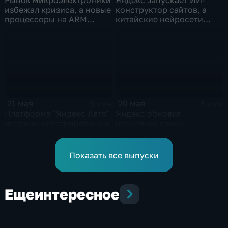
конструктор сайтов, а
избежал кризиса, а новые
китайские нейросети
процессоры на ARM
демпингуют цены
могут изменить рынок
ноутбуков
21 мая
20 мая
5 мин
6 мин
Платформа "Яндекс Авто"
Яндекс обновил
впервые интегрирована в
несколько своих
автомобиль
сервисов
Показать все выпуски
Еще
интересное