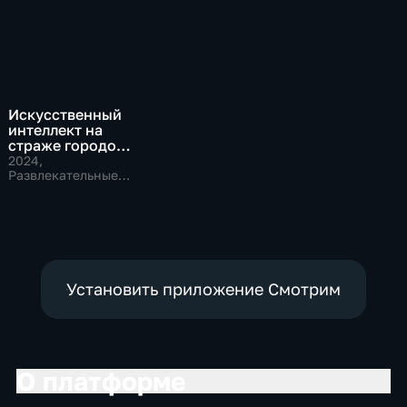
Искусственный
интеллект на
страже городов
будущего
2024
,
Развлекательные,
Технологии
Установить приложение Смотрим
О платформе