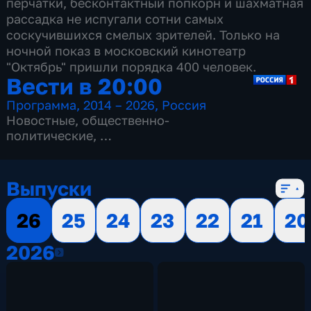
перчатки, бесконтактный попкорн и шахматная
рассадка не испугали сотни самых
соскучившихся смелых зрителей. Только на
ночной показ в московский кинотеатр
"Октябрь" пришли порядка 400 человек.
Вести в 20:00
Программа
,
2014 – 2026
,
Россия
Новостные
,
общественно-
политические
,
13 сезонов, 3515 выпусков
Выпуски
26
25
24
23
22
21
20
2026
2026