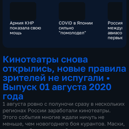
Армия КНР
COVID в Японии
Россия о
показала свою
сильно
междуна
мощь
"помолодел"
авиасооб
первые с
уже улет
Кинотеатры снова
открылись, новые правила
зрителей не испугали
•
Выпуск 01 августа 2020
года
1 августа ровно с полуночи сразу в нескольких
регионах России заработали кинотеатры.
Этого события многие ждали ничуть не
меньше, чем новогоднего боя курантов. Маски,