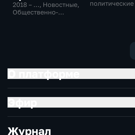
политические
2018 – …
, Новостные,
Общественно-
политические
О платформе
Эфир
Журнал