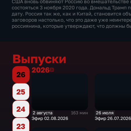
США вновь обвиняют Россию во вмешательстве 
состояться 3 ноября 2020 года. Дональд Трамп
дату. Россия так же, как и Китай, становится 
заговоров настолько, что это даже уже неинтер
россиянина, которые утверждают, что должны бы
Выпуски
2026
2026
26
25
24
2 августа
26 июля
163 мин
Эфир 02.08.2026
Эфир 26.07.2026
23