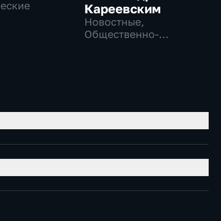
еские
Кареевским
Новостные,
Общественно-
политические