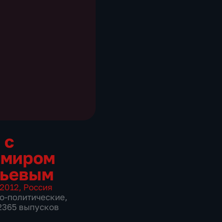
 с
имиром
вьевым
2012
,
Россия
о-политические
,
 2365 выпусков