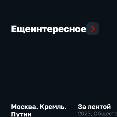
Еще
интересное
Москва. Кремль.
За лентой
Путин
2023
, Общест