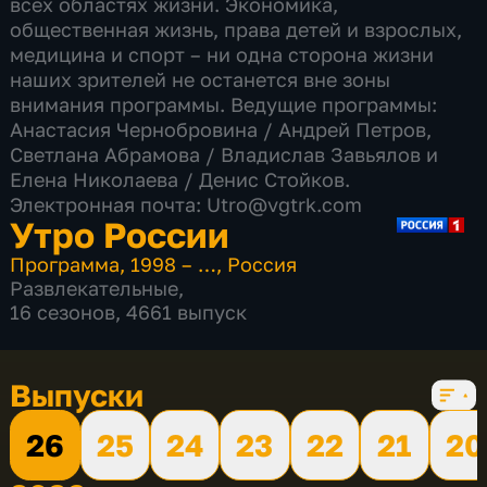
всех областях жизни. Экономика,
общественная жизнь, права детей и взрослых,
медицина и спорт – ни одна сторона жизни
наших зрителей не останется вне зоны
внимания программы. Ведущие программы:
Анастасия Чернобровина / Андрей Петров,
Светлана Абрамова​ / Владислав Завьялов и
Елена Николаева / Денис Стойков.
Электронная почта: Utro@vgtrk.com
Утро России
Программа
,
1998 – …
,
Россия
Развлекательные
,
16 сезонов, 4661 выпуск
Выпуски
26
25
24
23
22
21
20