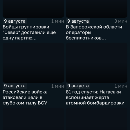
9 августа
9 августа
1 мин
3 мин
Бойцы группировки
В Запорожской области
"Север" доставили еще
операторы
одну партию
беспилотников
гуманитарного груза
группировки "Восток"
планомерно уничтожают
технику и укрепления
ВСУ
9 августа
9 августа
1 мин
1 мин
Российские войска
81 год спустя: Нагасаки
атаковали цели в
вспоминает жертв
глубоком тылу ВСУ
атомной бомбардировки