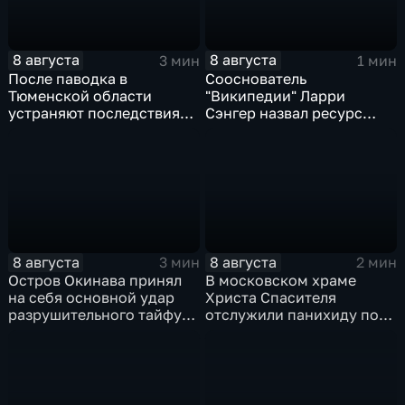
8 августа
8 августа
3 мин
1 мин
После паводка в
Сооснователь
Тюменской области
"Википедии" Ларри
устраняют последствия
Сэнгер назвал ресурс
для водоснабжения
инструментом
пропаганды
8 августа
8 августа
3 мин
2 мин
Остров Окинава принял
В московском храме
на себя основной удар
Христа Спасителя
разрушительного тайфуна
отслужили панихиду по
"Дельфин"
погибшим жителям
Южной Осетии