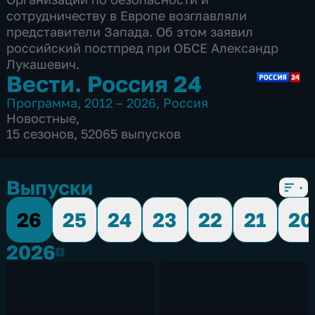
сотрудничеству в Европе возглавляли
представители Запада. Об этом заявил
российский постпред при ОБСЕ Александр
Лукашевич.
Вести. Россия 24
Программа
,
2012 – 2026
,
Россия
Новостные
,
15 сезонов, 52065 выпусков
Выпуски
26
25
24
23
22
21
20
2026
2026