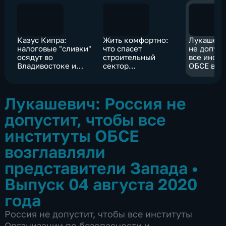
Казус Кипра:
Жить комфортно:
Лукашеви
налоговые "сливки"
что спасет
не допуст
осядут во
строительный
все инсти
Владивостоке и
сектор
ОБСЕ воз
Калининграде
Подмосковья
представ
Запада
Лукашевич: Россия не
допустит, чтобы все
институты ОБСЕ
возглавляли
представители Запада
•
Выпуск 04 августа 2020
года
Россия не допустит, чтобы все институты
Организации по безопасности и