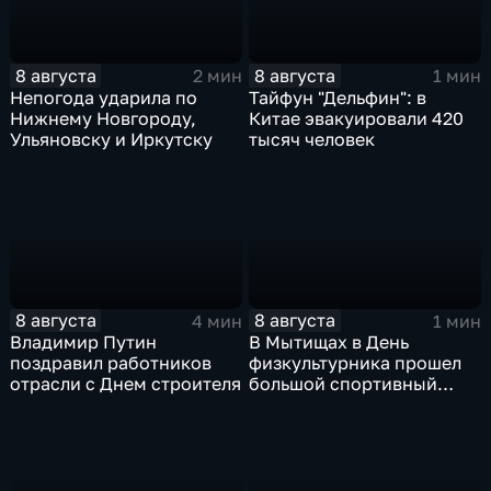
8 августа
8 августа
2 мин
1 мин
Непогода ударила по
Тайфун "Дельфин": в
Нижнему Новгороду,
Китае эвакуировали 420
Ульяновску и Иркутску
тысяч человек
8 августа
8 августа
4 мин
1 мин
Владимир Путин
В Мытищах в День
поздравил работников
физкультурника прошел
отрасли с Днем строителя
большой спортивный
фестиваль