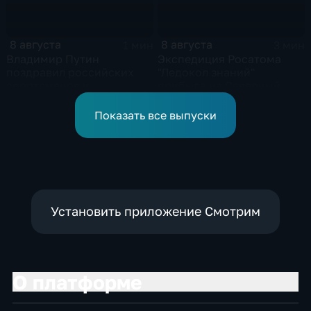
8 августа
8 августа
1 мин
3 мин
Владимир Путин
Экспедиция Росатома
поздравил российских
"Ледокол знаний"
спортсменов и
прибыла на Северный
физкультурников с
полюс
профессиональным
Показать все выпуски
праздником
Установить приложение Смотрим
О платформе