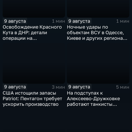
9 августа
9 августа
1 мин
1 мин
Освобождение Красного
Ночные удары по
Кута в ДНР: детали
объектам ВСУ в Одессе,
операции на
Киеве и других регионах
Добропольском
Украины
направлении
9 августа
9 августа
3 мин
5 мин
США истощили запасы
На подступах к
Patriot: Пентагон требует
Алексеево-Дружковке
ускорить производство
работают танкисты
"Южной"