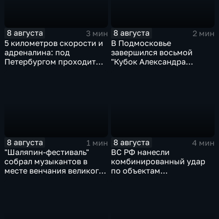
8 августа
8 августа
3 мин
2 мин
5 километров скорости и
В Подмосковье
адреналина: под
завершился восьмой
Петербургом проходит
"Кубок Александра
третий этап "Формулы‑4"
Овечкина"
8 августа
8 августа
1 мин
4 мин
"Шаляпин‑фестиваль"
ВС РФ нанесли
собрал музыкантов в
комбинированный удар
месте венчания великого
по объектам
певца
логистической,
топливной и
энергетической
инфраструктуры в Киеве