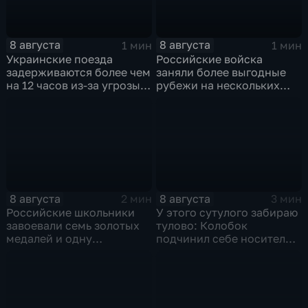
8 августа
8 августа
1 мин
1 мин
Украинские поезда
Российские войска
задерживаются более чем
заняли более выгодные
на 12 часов из-за угрозы
рубежи на нескольких
обстрелов
направлениях в зоне СВО
8 августа
8 августа
2 мин
3 мин
Российские школьники
У этого сутулого забираю
завоевали семь золотых
тулово: Колобок
медалей и одну
подчинил себе носителя в
бронзовую на турнире по
новом сказочном
ИИ
блокбастере