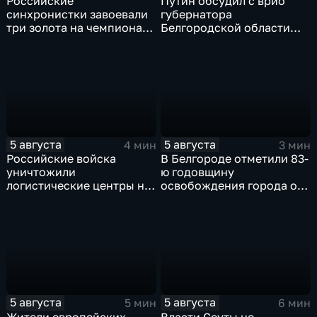
Российские
Путин обсудил с врио
синхронистки завоевали
губернатора
три золота на чемпионате
Белгородской области
Европы в Париже
безопасность и развитие
региона
5 августа
5 августа
4 мин
3 мин
Российские войска
В Белгороде отметили 83-
уничтожили
ю годовщину
логистические центры на
освобождения города от
Украине,
фашистских захватчиков
использовавшиеся для
нужд ВСУ
5 августа
5 августа
5 мин
6 мин
Жители европейских
Власти Сеуты не