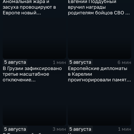
Аномальная жара и
Евгений Поддубный
засуха провоцируют в
вручил награды
Европе новый
родителям бойцов СВО в
энергетический и
день освобождения
продовольственный
Белгорода
кризис
5 августа
5 августа
1 мин
6 мин
В Грузии зафиксировано
Европейские дипломаты
третье масштабное
в Карелии
отключение
проигнорировали память
электроэнергии за
советских солдат, убитых
последние две недели
финскими оккупантами
5 августа
5 августа
3 мин
1 мин