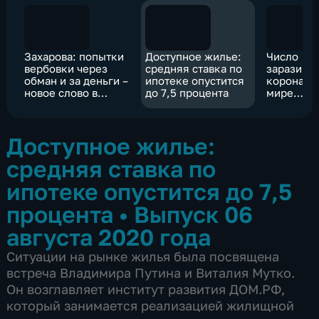
Захарова: попытки
Доступное жилье:
Число
вербовки через
средняя ставка по
заразивш
обман и за деньги –
ипотеке опустится
коронави
новое слово в
до 7,5 процента
мире
американской
приближа
внешней политике
миллион
Доступное жилье:
средняя ставка по
ипотеке опустится до 7,5
процента
•
Выпуск 06
августа 2020 года
Ситуации на рынке жилья была посвящена
встреча Владимира Путина и Виталия Мутко.
Он возглавляет институт развития ДОМ.РФ,
который занимается реализацией жилищной