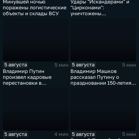
Минувшей ночью
Удары "Искандерами" и
поражены логистические
"Цирконами":
объекты и склады ВСУ
уничтожены
логистические базы ВСУ
под Киевом
5 августа
5 августа
5 мин
5 мин
Владимир Путин
Владимир Машков
произвел кадровые
рассказал Путину о
перестановки в
праздновании 150-летия
руководстве
Союза театральных
Минобороны и СВО
деятелей и новых
инициативах
5 августа
5 августа
4 мин
5 мин