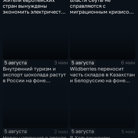
стран вынуждены
справляются с
экономить электричество
миграционным кризисом
из-за рекордного
на фоне бездействия
обмеления Дуная
Мадрида и разногласий в
ЕС
5 августа
5 августа
3 мин
6 мин
Внутренний туризм и
Wildberries переносит
экспорт шоколада растут
часть складов в Казахстан
в России на фоне
и Белоруссию на фоне
прогнозов об обвале
перестройки логистики
рынка США
маркетплейсов
5 августа
5 августа
2 мин
5 мин
Новак напомнил о сроках
В Хельсинкском