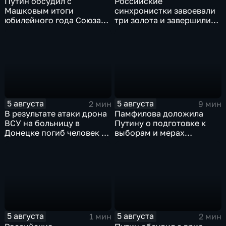
Путин обсудил с
Российские
Машковым итоги
синхронистки завоевали
юбилейного года Союза
три золота и завершили
театральных деятелей
чемпионат Европы в
России
Париже с двенадцатью
медалями
5 августа
5 августа
2 мин
9 мин
В результате атаки дрона
Памфилова доложила
ВСУ на больницу в
Путину о подготовке к
Донецке погиб человек и
выборам и мерах
разрушено
безопасности в условиях
ревматологическое
угроз
отделение
5 августа
5 августа
1 мин
2 мин