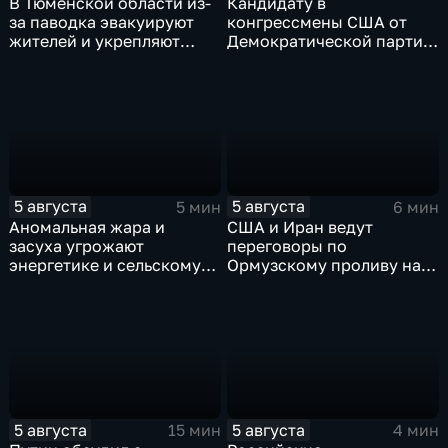
В Тюменской области из-
Кандидату в
за паводка эвакуируют
конгрессмены США от
жителей и укрепляют
Демократической партии
берега земляными валами
грозит тюрьма за драку с
ножом на Гавайях
5 августа
5 августа
5 мин
6 мин
Аномальная жара и
США и Иран ведут
засуха угрожают
переговоры по
энергетике и сельскому
Ормузскому проливу на
хозяйству европейских
фоне истощения
стран
американских военных
запасов
5 августа
5 августа
15 мин
4 мин