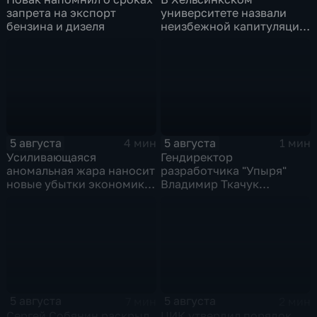
запрета на экспорт
университете назвали
бензина и дизеля
неизбежной капитуляцию
киевского режима после
российских
массированных ударов
5 августа
5 августа
4 мин
1 мин
Усиливающаяся
Гендиректор
аномальная жара наносит
разработчика "Упыря"
новые убытки экономике
Владимир Ткачук
Европы
пострадал при подрыве
автомобиля
5 августа
5 августа
7 мин
2 мин
Сергей Собянин раскрыл
ЦИК утвердил порядок