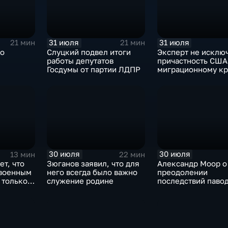
31 июля
31 июля
21 мин
21 мин
ро
Слуцкий подвел итоги
Эксперт не исклю
работы депутатов
причастность США
Госдумы от партии ЛДПР
миграционному кр
Испании
30 июля
30 июля
13 мин
22 мин
ет, что
Зюганов заявил, что для
Александр Моор о
 военным
него всегда было важно
преодолении
 только
служение родине
последствий павод
Тюменской област