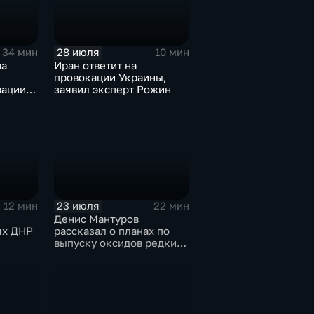
28 июля
34 мин
10 мин
ра
Иран ответит на
провокации Украины,
ации,
заявил эксперт Рожин
ного
иная
ова
ектору
23 июля
12 мин
22 мин
Денис Мантуров
ях ДНР
рассказал о планах по
выпуску оксидов редких
металлов на
Соликамском магниевом
заводе к 2028 году