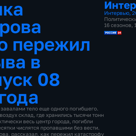
ика
Инте
Интервью
,
2
рова
Политическ
16 сезонов,
то пережил
ыва в
уск 08
 года
завалами тело еще одного погибшего.
 воздух склад, где хранились тысячи тонн
тически весь центр города, погибли
есятки числятся пропавшими без вести.
ова, рассказал, как пережил катастрофу