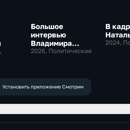
Большое
В кадр
интервью
Натал
й
Владимира
2024
, П
,
Соловьева
2026
, Политические
Роджеру Кеппелю
Установить приложение Смотрим