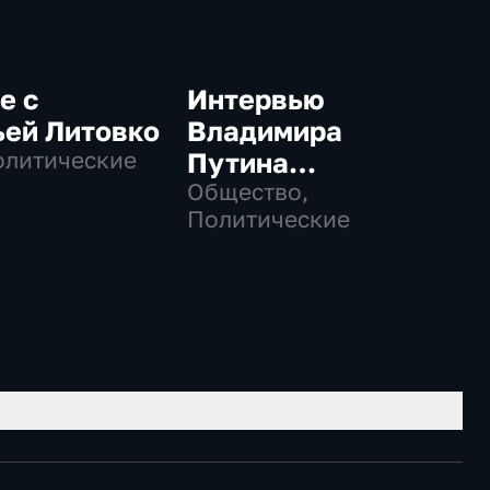
е с
Интервью
ьей Литовко
Владимира
олитические
Путина
телекомпании
Общество,
Политические
NBC