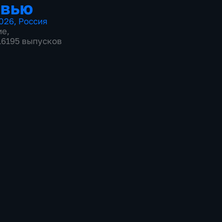
рвью
026
,
Россия
ие
,
 16195 выпусков