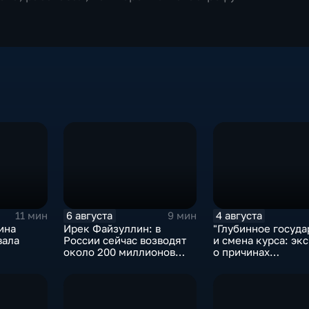
6 августа
4 августа
11 мин
9 мин
ина
Ирек Файзуллин: в
"Глубинное госуда
вала
России сейчас возводят
и смена курса: экс
около 200 миллионов
о причинах
квадратных метров
антироссийской
жилья.
риторики оппозиц