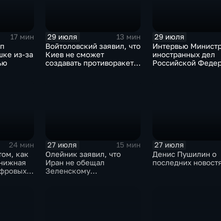
29 июля
29 июля
17 мин
13 мин
мп
Войтоловский заявил, что
Интервью Минист
шке из-за
Киев не сможет
иностранных дел
ью
создавать противоракеты
Российской Федер
несколько лет
лидера предвыбор
списка партии «Ед
Россия» С.В.Лавр
генеральному дир
агентства ТАСС
А.О.Кондрашову
27 июля
27 июля
24 мин
15 мин
том, как
Олейник заявил, что
Денис Пушилин о
книжная
Иран не обещал
последних новост
ифровых
Зеленскому
безопасность