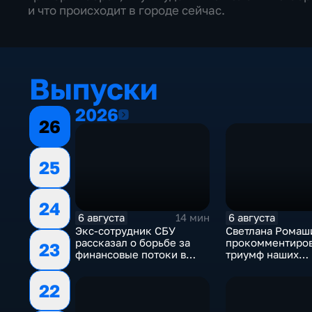
и что происходит в городе сейчас.
Выпуски
2026
2026
26
25
24
6 августа
6 августа
14 мин
Экс-сотрудник СБУ
Светлана Ромаш
рассказал о борьбе за
прокомментиро
23
финансовые потоки в
триумф наших
украинском политикуме
спортсменок
22