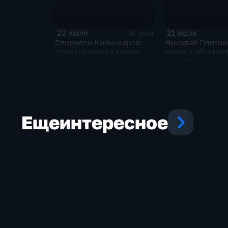
22 июля
21 июля
16 мин
Спиридон Килинкаров:
Николай Плотни
перестановки в армии
оценил обстанов
говорят о системном
которая сложила
политическом кризисе на
отношениях ме
Украине
и Ираном
Еще
интересное