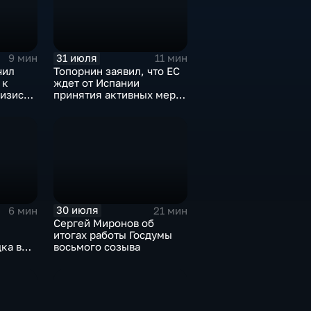
31 июля
9 мин
11 мин
чил
Топорнин заявил, что ЕС
 к
ждет от Испании
изису в
принятия активных мер
против мигрантов
30 июля
6 мин
21 мин
Сергей Миронов об
итогах работы Госдумы
ка в
восьмого созыва
и