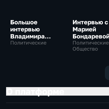
Большое
Интервью с
интервью
Марией
Владимира
Бондарево
Путина Сергею
Политические
Политические
Общество
Брилеву
О платформе