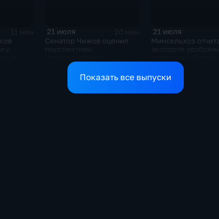
21 июля
21 июля
11 мин
20 мин
ков
Сенатор Чижов оценил
Минсельхоз отчит
ку,
перспективы
экспорте удобрен
сь в
урегулирования
планах по обеспе
жду США
конфликтов на Ближнем
аграриев топливо
Востоке и диалог с
Показать все выпуски
Европой