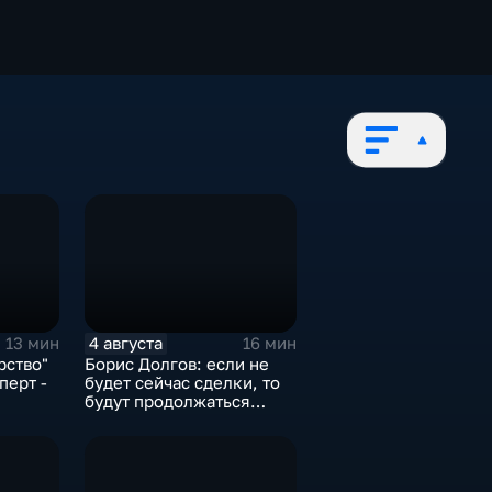
4 августа
13 мин
16 мин
рство"
Борис Долгов: если не
перт -
будет сейчас сделки, то
будут продолжаться
обмены ударами, однако,
ии
масштабного
наступления все-таки не
будет