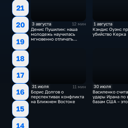
21
20
3 августа
1 августа
12 мин
Денис Пушилин: наша
Кэндис Оуэнс п
молодежь научилась
убийство Керка
мгновенно отличать
19
правду от лжи
18
17
31 июля
30 июля
11 мин
16
Борис Долгов о
Василенко счита
перспективах конфликта
удары Ирана по
на Ближнем Востоке
базам США – это
начало
15
14