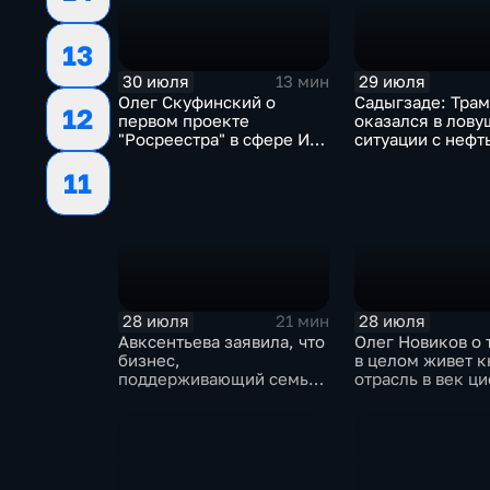
13
30 июля
29 июля
13 мин
Олег Скуфинский о
Садыгзаде: Тра
12
первом проекте
оказался в лову
"Росреестра" в сфере ИИ
ситуации с нефт
электронном помощнике
11
"Ева"
28 июля
28 июля
21 мин
Авксентьева заявила, что
Олег Новиков о 
бизнес,
в целом живет 
поддерживающий семьи,
отрасль в век ц
должен получать
технологий
преференции