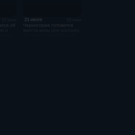
21 июля
17 мин
19 мин
ался об
Черногория готовится
ий и
ввести визы для россиян,
чению
что может нанести удар
м
по экономике страны