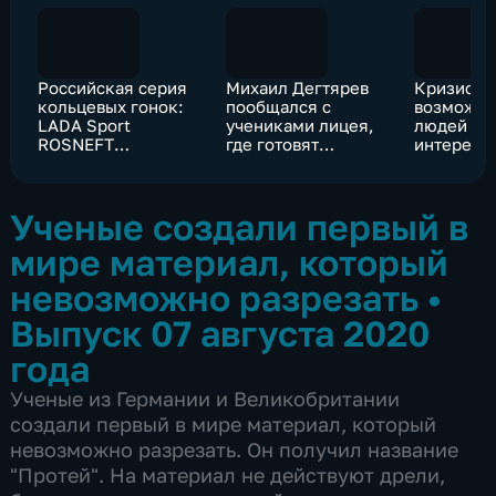
Российская серия
Михаил Дегтярев
Кризис –
кольцевых гонок:
пообщался с
возможно
LADA Sport
учениками лицея,
людей вс
ROSNEFT
где готовят
интересу
возглавляет
будущих
фондовая
командный зачет
железнодорожников
Ученые создали первый в
мире материал, который
невозможно разрезать
•
Выпуск 07 августа 2020
года
Ученые из Германии и Великобритании
создали первый в мире материал, который
невозможно разрезать. Он получил название
"Протей". На материал не действуют дрели,