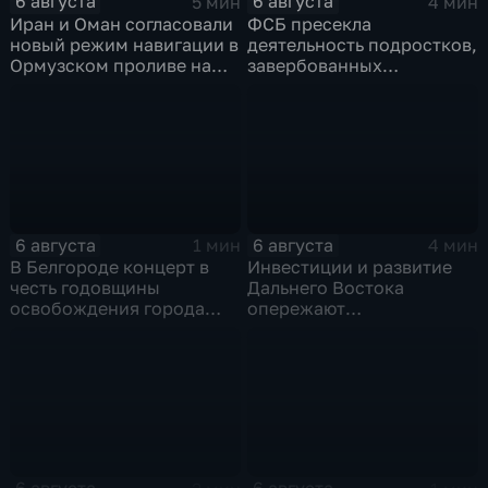
6 августа
6 августа
5 мин
4 мин
Иран и Оман согласовали
ФСБ пресекла
новый режим навигации в
деятельность подростков,
Ормузском проливе на
завербованных
фоне нехватки
украинскими
боеприпасов у США
спецслужбами для
терактов в России
6 августа
6 августа
1 мин
4 мин
В Белгороде концерт в
Инвестиции и развитие
честь годовщины
Дальнего Востока
освобождения города
опережают
продолжился несмотря
среднероссийские
на блэкаут
показатели