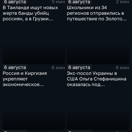
6 августа
6 августа
5 мин
2 мин
В Таиланде ищут новых
Школьники из 34
жертв банды убийц
регионов отправились в
россиян, а в Грузии
путешествие по Золотому
фиксируют провокации
кольцу в рамках проекта
против туристов
"Кольцо Открытия"
6 августа
6 августа
6 мин
6 мин
Россия и Киргизия
Экс-посол Украины в
укрепляют
США Ольга Стефанишина
экономическое
оказалась под
партнерство в рамках
следствием по делу о
Евразийского
коррупции
экономического союза