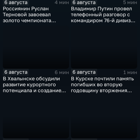
6 августа
6 августа
4 мин
5 мин
Россиянин Руслан
Владимир Путин провел
Терновой завоевал
телефонный разговор с
золото чемпионата
командиром 76-й дивизии
Европы в прыжках с 10-
ВДВ Абдулазизом
метровой вышки
Шихабидовым
6 августа
6 августа
6 мин
1 мин
В Хвалынске обсудили
В Курске почтили память
развитие курортного
погибших во вторую
потенциала и создание
годовщину вторжения
медицинского кластера
ВСУ