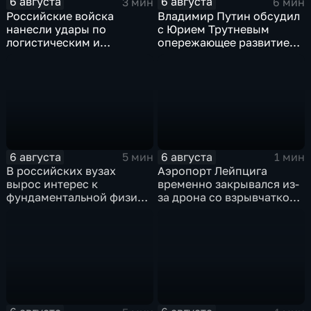
6 августа
6 августа
3 мин
6 мин
Российские войска
Владимир Путин обсудил
нанесли удары по
с Юрием Трутневым
логистическим и
опережающее развитие
энергетическим объектам
Дальнего Востока
ВСУ
6 августа
6 августа
5 мин
1 мин
В российских вузах
Аэропорт Лейпцига
вырос интерес к
временно закрывался из-
фундаментальной физике
за дрона со взрывчаткой
и авиастроению на фоне
рядом с украинским
перехода к новой модели
грузовым самолетом
образования