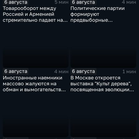
6 августа
6 августа
5 мин
4 мин
Товарооборот между
Политические партии
Россией и Арменией
формируют
стремительно падает на
предвыборные
фоне курса Еревана на
программы на фоне роста
евроинтеграцию
электоральной
активности
6 августа
6 августа
4 мин
1 мин
Иностранные наемники
В Москве откроется
массово жалуются на
выставка "Культ дерева",
обман и вымогательство
посвященная эволюции
со стороны
художественной
командования ВСУ
обработки древесины