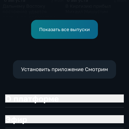
6 августа
6 августа
3 мин
1 мин
Дальнему Востоку
В Киргизию прибыл
постоянно удается
Михаил Мишустин
превышать показатели
привлечения
инвестицийВ
Показать все выпуски
Установить приложение Смотрим
О платформе
Эфир