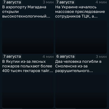
7 августа
7 августа
3 мин
4 мин
В аэропорту Магадана
На Украине началось
открыли
массовое преследование
высокотехнологичный
сотрудников ТЦК, а
грузовой терминал
военкоматы пополнят
бывшими заключенными
7 августа
6 августа
4 мин
3 мин
В Якутии из-за лесных
Два человека погибли в
пожаров полыхают более
Смоленске из-за
400 тысяч гектаров тайги,
разрушительного
зафиксировано 77 очагов
урагана, 15 тысяч
возгорания
жителей остались без
света