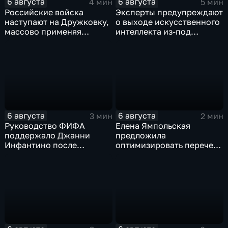
6 августа
6 августа
4 мин
5 мин
Российские войска
Эксперты предупреждают
наступают на Дружковку,
о выходе искусственного
массово применяя
интеллекта из-под
оптоволоконные дроны
контроля разработчиков
6 августа
6 августа
3 мин
2 мин
Руководство ФИФА
Елена Ямпольская
поддержало Джанни
предложила
Инфантино после
оптимизировать перечень
скандала с продажей
олимпиад для
прав на чемпионаты мира
поступления в вузы