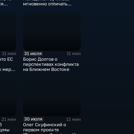
ся
мгновенно отличать
однако,
правду от лжи
аки не
31 июля
11 мин
11 мин
что ЕС
Борис Долгов о
перспективах конфликта
х мер
на Ближнем Востоке
30 июля
21 мин
13 мин
б
Олег Скуфинский о
думы
первом проекте