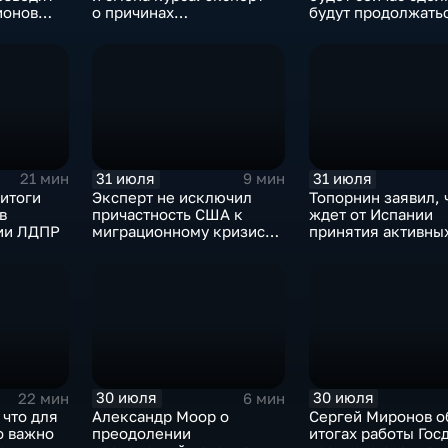
ионов
о причинах
будут продолжать
ров
антироссийской
обмены ударами, 
риторики оппозиции
масштабного
наступления все-т
будет
31 июля
31 июля
21 мин
9 мин
итоги
Эксперт не исключил
Топорнин заявил, 
в
причастность США к
ждет от Испании
тии ЛДПР
миграционному кризису в
принятия активны
Испании
против мигрантов
30 июля
30 июля
22 мин
6 мин
 что для
Александр Моор о
Сергей Миронов о
о важно
преодолении
итогах работы Гос