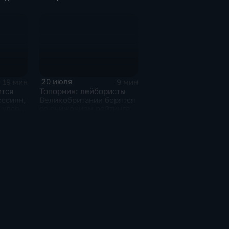
политическом кризисе на
ниевом
Украине
у
20 июля
19 мин
9 мин
ится
Топорнин: лейбористы
оссиян,
Великобритании борятся
 удар
со снижением рейтинга
аны