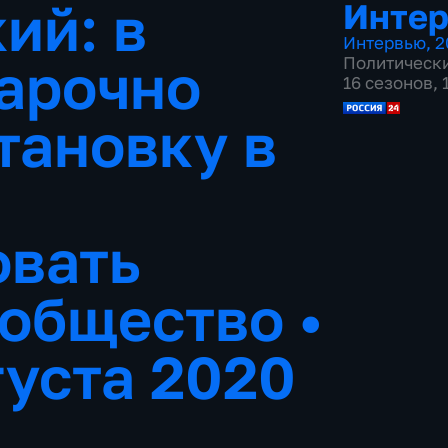
ий: в
Инте
Интервью
,
2
арочно
Политическ
16 сезонов,
тановку в
овать
 общество
•
густа 2020