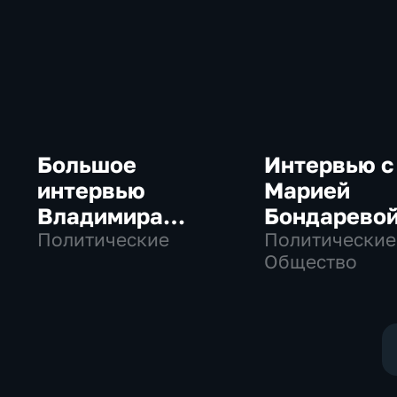
Большое
Интервью с
интервью
Марией
Владимира
Бондарево
Путина Сергею
Политические
Политические
Общество
Брилеву