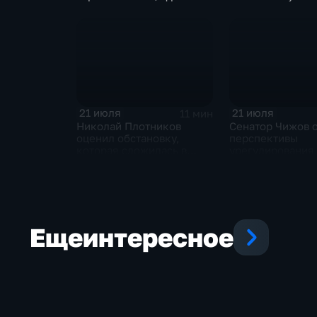
технологий
безопасность
21 июля
21 июля
11 мин
Николай Плотников
Сенатор Чижов 
оценил обстановку,
перспективы
которая сложилась в
урегулирования
отношениях между США
конфликтов на 
и Ираном
Востоке и диало
Европой
Еще
интересное