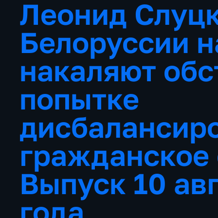
Леонид Слуцк
Белоруссии н
накаляют обс
попытке
дисбалансир
гражданское
Выпуск 10 ав
года