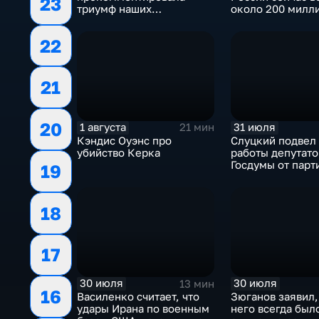
23
триумф наших
около 200 милл
спортсменок
квадратных мет
жилья.
22
21
20
1 августа
31 июля
21 мин
Кэндис Оуэнс про
Слуцкий подвел 
убийство Керка
работы депутато
Госдумы от пар
19
18
17
30 июля
30 июля
13 мин
16
Василенко считает, что
Зюганов заявил,
удары Ирана по военным
него всегда был