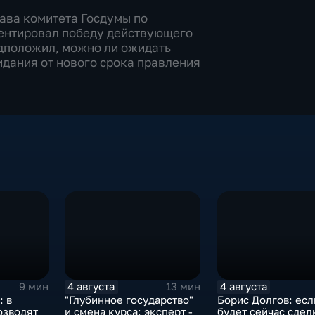
ава комитета Госдумы по
ентировал победу действующего
едположил, можно ли ожидать
идания от нового срока правления
4 августа
4 августа
9 мин
13 мин
: в
"Глубинное государство"
Борис Долгов: есл
озводят
и смена курса: эксперт -
будет сейчас сделк