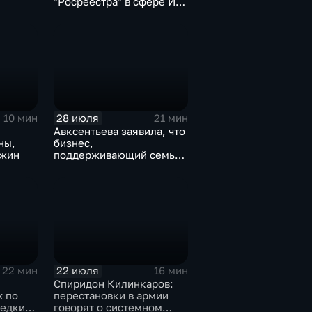
"Росреестра" в сфере ИИ
электронном помощнике
"Ева"
28 июля
10 мин
21 мин
Авксентьева заявила, что
ны,
бизнес,
ожин
поддерживающий семьи,
должен получать
преференции
22 июля
22 мин
16 мин
Спиридон Килинкаров:
х по
перестановки в армии
редких
говорят о системном