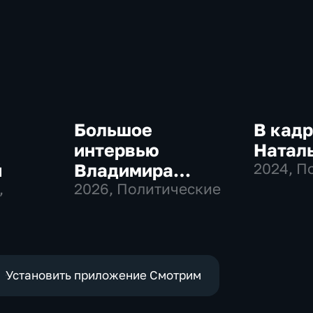
Большое
В кадр
интервью
Натал
й
Владимира
2024
, П
,
Соловьева
2026
, Политические
Роджеру Кеппелю
Установить приложение Смотрим