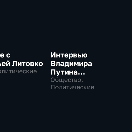
е с
Интервью
ьей Литовко
Владимира
олитические
Путина
телекомпании
Общество,
Политические
NBC