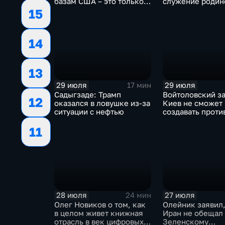
базам США – это только
служение родин
начало
15
14
13
29 июля
29 июля
17 мин
Садыгзаде: Трамп
Войтоловский за
12
оказался в ловушке из-за
Киев не сможет
ситуации с нефтью
создавать проти
несколько лет
11
28 июля
27 июля
24 мин
Олег Новиков о том, как
Олейник заявил,
в целом живет книжная
Иран не обещал
отрасль в век цифровых
Зеленскому