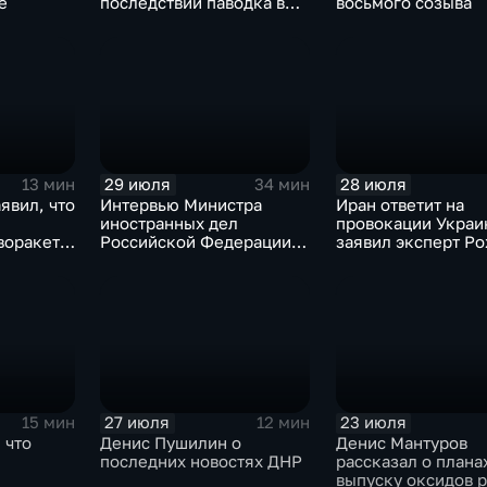
е
последствий паводка в
восьмого созыва
Тюменской области
29 июля
28 июля
13 мин
34 мин
явил, что
Интервью Министра
Иран ответит на
иностранных дел
провокации Украи
воракеты
Российской Федерации,
заявил эксперт Р
лидера предвыборного
списка партии «Единая
Россия» С.В.Лаврова
генеральному директору
агентства ТАСС
А.О.Кондрашову
27 июля
23 июля
15 мин
12 мин
 что
Денис Пушилин о
Денис Мантуров
последних новостях ДНР
рассказал о плана
выпуску оксидов 