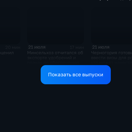
металлов на
Соликамском маг
заводе к 2028 год
21 июля
21 июля
20 мин
17 мин
оценил
Минсельхоз отчитался об
Черногория готов
экспорте удобрений и
ввести визы для р
планах по обеспечению
что может нанести
Ближнем
аграриев топливом
по экономике стр
г с
Показать все выпуски