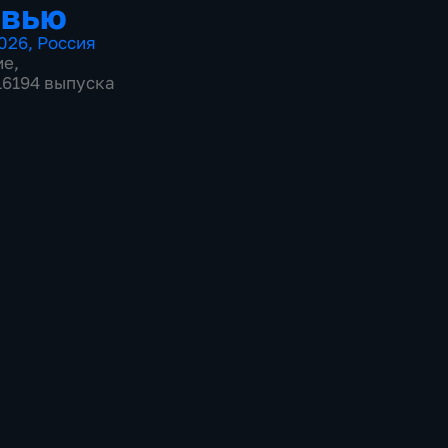
рвью
026
,
Россия
ие
,
 16194 выпуска