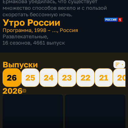
Ермакова убедилась, что существует
множество способов весело и с пользой
скоротать бессонную ночь.
Утро России
Программа
,
1998 – …
,
Россия
Развлекательные
,
16 сезонов, 4661 выпуск
Выпуски
26
25
24
23
22
21
20
2026
2026