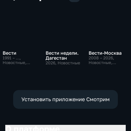
Вести
Вести недели.
Вести-Москва
Дагестан
1991 – …
,
2008 – 2026
,
Новостные,
Новостные,
2026
, Новостные
Общественно-
Общественно-
политические,
политические,
социально-
социально-
экономические
экономические
Установить приложение Смотрим
О платформе