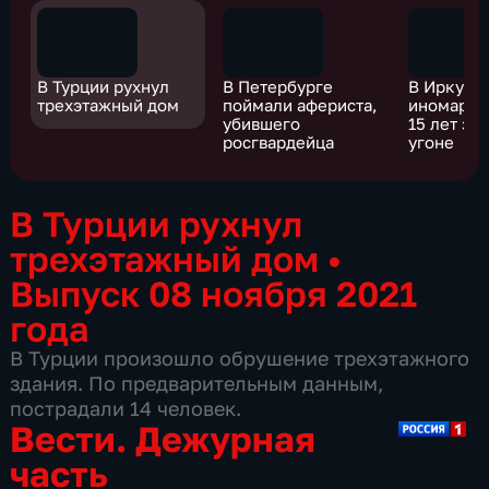
В Турции рухнул
В Петербурге
В Иркутс
трехэтажный дом
поймали афериста,
иномарку
убившего
15 лет зн
росгвардейца
угоне
В Турции рухнул
трехэтажный дом
•
Выпуск 08 ноября 2021
года
В Турции произошло обрушение трехэтажного
здания. По предварительным данным,
пострадали 14 человек.
Вести. Дежурная
часть