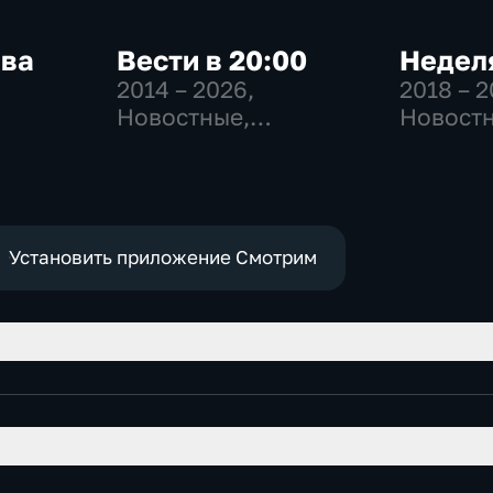
ква
Вести в 20:00
Неделя
2014 – 2026
,
2018 – 
Новостные,
Новостн
-
Общественно-
Общест
,
политические
общест
политич
е
Установить приложение Смотрим