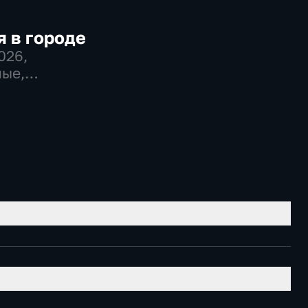
 в городе
2026
,
ые,
во,
венно-
еские