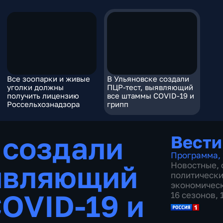
Все зоопарки и живые
В Ульяновске создали
уголки должны
ПЦР-тест, выявляющий
получить лицензию
все штаммы COVID-19 и
Россельхознадзора
грипп
 создали
Вести
Программа
,
ыявляющий
Новостные
,
политическ
экономичес
OVID-19 и
16 сезонов,