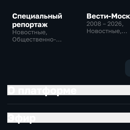
Специальный
Вести-Мос
репортаж
2008 – 2026
,
Новостные,
Новостные,
Общественно
Общественно-
политические
политические,
социально-
социально-
экономически
экономические
О платформе
Эфир