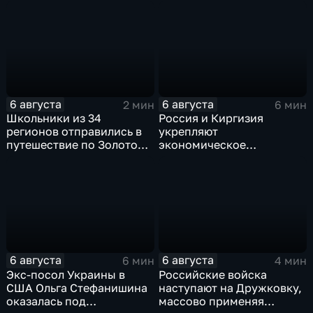
художественной
фиксируют провокации
обработки древесины
против туристов
6 августа
6 августа
2 мин
6 мин
Школьники из 34
Россия и Киргизия
регионов отправились в
укрепляют
путешествие по Золотому
экономическое
кольцу в рамках проекта
партнерство в рамках
"Кольцо Открытия"
Евразийского
экономического союза
6 августа
6 августа
6 мин
4 мин
Экс-посол Украины в
Российские войска
США Ольга Стефанишина
наступают на Дружковку,
оказалась под
массово применяя