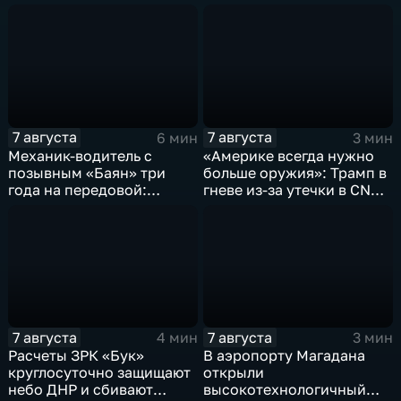
модульное приемное
по привлечению
отделение детской
инвестиций, доложил
больницы
Юрий Трутнев Владимиру
Путину
7 августа
7 августа
6 мин
3 мин
Механик-водитель с
«Америке всегда нужно
позывным «Баян» три
больше оружия»: Трамп в
года на передовой:
гневе из-за утечки в CNN
история мужества
о дефиците снарядов в
российского
США
добровольца
7 августа
7 августа
4 мин
3 мин
Расчеты ЗРК «Бук»
В аэропорту Магадана
круглосуточно защищают
открыли
небо ДНР и сбивают
высокотехнологичный