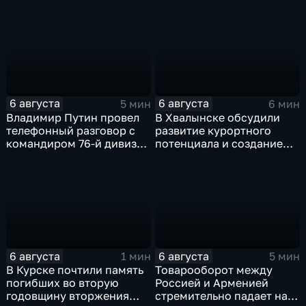
урагана, 15 тысяч
Европы в прыжках с 10-
жителей остались без
метровой вышки
света
6 августа
6 августа
5 мин
6 мин
Владимир Путин провел
В Хвалынске обсудили
телефонный разговор с
развитие курортного
командиром 76-й дивизии
потенциала и создание
ВДВ Абдулазизом
медицинского кластера
Шихабидовым
6 августа
6 августа
1 мин
5 мин
В Курске почтили память
Товарооборот между
погибших во вторую
Россией и Арменией
годовщину вторжения
стремительно падает на