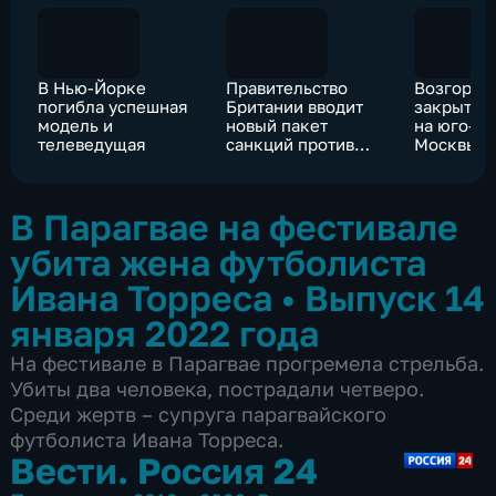
В Нью-Йорке
Правительство
Возгоран
погибла успешная
Британии вводит
закрытом
модель и
новый пакет
на юго-во
телеведущая
санкций против
Москвы
России
ликвидир
В Парагвае на фестивале
убита жена футболиста
Ивана Торреса
•
Выпуск 14
января 2022 года
На фестивале в Парагвае прогремела стрельба.
Убиты два человека, пострадали четверо.
Среди жертв – супруга парагвайского
футболиста Ивана Торреса.
Вести. Россия 24