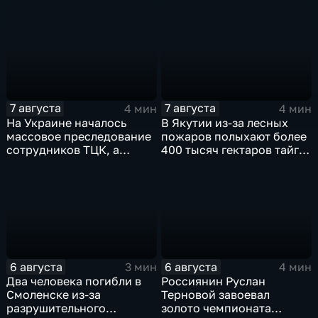
десятки вражеских
грузовой терминал
дронов
7 августа
7 августа
4 мин
4 мин
На Украине началось
В Якутии из-за лесных
массовое преследование
пожаров полыхают более
сотрудников ТЦК, а
400 тысяч гектаров тайги,
военкоматы пополнят
зафиксировано 77 очагов
бывшими заключенными
возгорания
6 августа
6 августа
3 мин
4 мин
Два человека погибли в
Россиянин Руслан
Смоленске из-за
Терновой завоевал
разрушительного
золото чемпионата