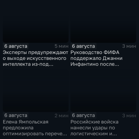
следствием по делу о
оптоволоконные дроны
коррупции
6 августа
6 августа
5 мин
3 мин
Эксперты предупреждают
Руководство ФИФА
о выходе искусственного
поддержало Джанни
интеллекта из-под
Инфантино после
контроля разработчиков
скандала с продажей
прав на чемпионаты мира
6 августа
6 августа
2 мин
3 мин
Елена Ямпольская
Российские войска
предложила
нанесли удары по
оптимизировать перечень
логистическим и