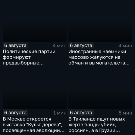
ВСУ
фоне курса Еревана на
евроинтеграцию
6 августа
6 августа
4 мин
4 мин
Политические партии
Иностранные наемники
формируют
массово жалуются на
предвыборные
обман и вымогательство
программы на фоне роста
со стороны
электоральной
командования ВСУ
активности
6 августа
6 августа
1 мин
5 мин
В Москве откроется
В Таиланде ищут новых
выставка "Культ дерева",
жертв банды убийц
посвященная эволюции
россиян, а в Грузии