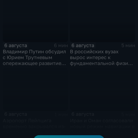
олимпиад для
энергетическим объектам
поступления в вузы
ВСУ
6 августа
6 августа
6 мин
5 мин
Владимир Путин обсудил
В российских вузах
с Юрием Трутневым
вырос интерес к
опережающее развитие
фундаментальной физике
Дальнего Востока
и авиастроению на фоне
перехода к новой модели
образования
6 августа
6 августа
1 мин
5 мин
Аэропорт Лейпцига
Иран и Оман согласовали
временно закрывался из-
новый режим навигации в
за дрона со взрывчаткой
Ормузском проливе на
рядом с украинским
фоне нехватки