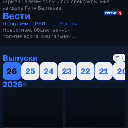
Гармаш. Каким получился спектакль, уже
увидела Гуля Балтаева.
Вести
Программа
,
1991 – …
,
Россия
Новостные
,
общественно-
политические
,
социально-
экономические
,
16 сезонов, 13146 выпусков
Выпуски
26
25
24
23
22
21
20
2026
2026