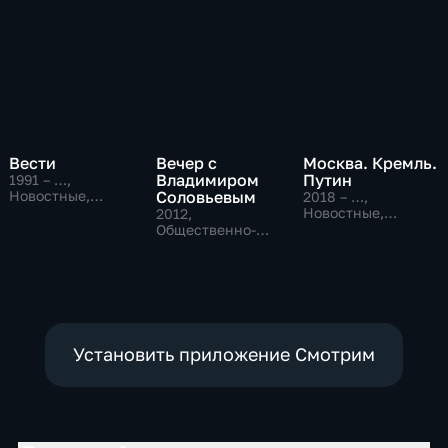
Вести
Вечер с
Москва. Кремль.
Владимиром
Путин
1991 – …
,
Новостные,
Соловьевым
2018 – …
,
Общественно-
Новостные,
2012
,
политические,
Общественно-
Общественно-
социально-
политические
политические
экономические
Установить приложение Смотрим