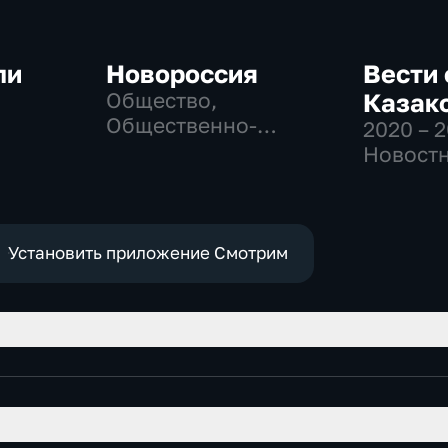
ли
Новороссия
Вести 
Общество,
Казак
Общественно-
2020 – 
-
политические
Новостн
Общест
политич
Установить приложение Смотрим