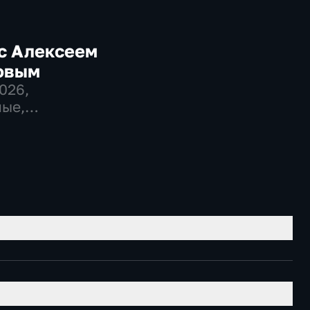
с Алексеем
овым
2026
,
ые,
венно-
еские