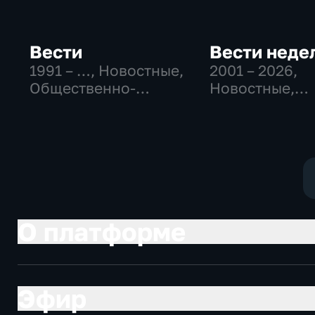
Вести
Вести неде
1991 – …
, Новостные,
2001 – 2026
,
Общественно-
Новостные,
политические,
Общественно
социально-
политические
экономические
О платформе
Эфир