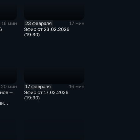
23 февраля
16 мин
17 мин
6
Эфир от 23.02.2026
(19:30)
17 февраля
20 мин
16 мин
нов —
Эфир от 17.02.2026
(19:30)
ии
 Н КВД
дской