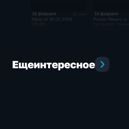
16 февраля
14 февраля
16 мин
Эфир от 16.02.2026
Роман Явныч: о
(19:30)
гастролях, прем
телевизионном
Еще
интересное