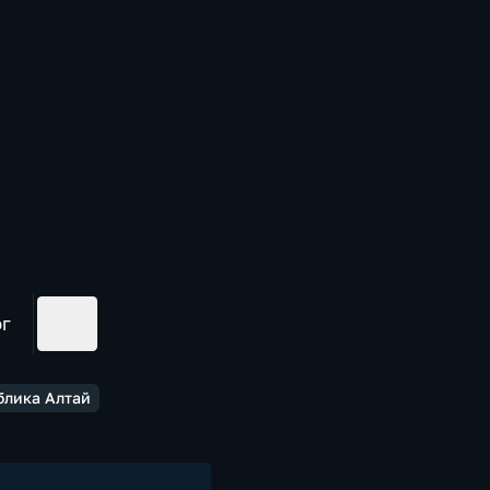
ог
блика Алтай