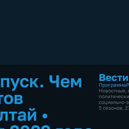
пуск. Чем
Вести
Программа
Р
тов
Новостные
,
политическ
социально-
Алтай
•
5 сезонов, 