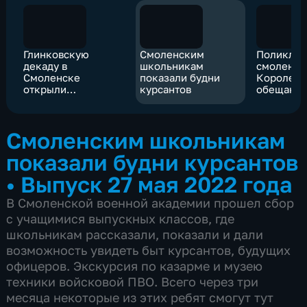
Глинковскую
Смоленским
Поликлин
декаду в
школьникам
смоленск
Смоленске
показали будни
Королевк
открыли
курсантов
обещают 
произведениями
в четверт
Свиридова
квартале 
Смоленским школьникам
показали будни курсантов
•
Выпуск 27 мая 2022 года
В Смоленской военной академии прошел сбор
с учащимися выпускных классов, где
школьникам рассказали, показали и дали
возможность увидеть быт курсантов, будущих
офицеров. Экскурсия по казарме и музею
техники войсковой ПВО. Всего через три
месяца некоторые из этих ребят смогут тут