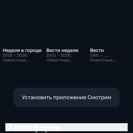
Неделя в городе
Вести недели
Вести
2018 – 2026
,
2001 – 2026
,
1991 – …
,
Новостные,
Новостные,
Новостные,
Общество,
Общественно-
Общественно-
общественно-
политические
политические,
политические
социально-
экономические
Установить приложение Смотрим
О платформе